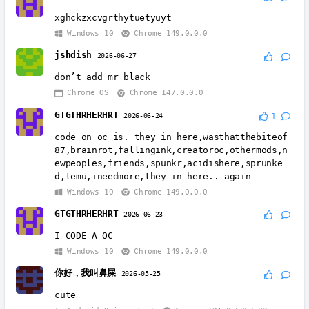
xghckzxcvgrthytuetyuyt
Windows 10
Chrome 149.0.0.0
jshdish
2026-06-27
don’t add mr black
Chrome OS
Chrome 147.0.0.0
GTGTHRHERHRT
2026-06-24
1
code on oc is. they in here,wasthatthebiteof
87,brainrot,fallingink,creatoroc,othermods,n
ewpeoples,friends,spunkr,acidishere,sprunke
d,temu,ineedmore,they in here.. again
Windows 10
Chrome 149.0.0.0
GTGTHRHERHRT
2026-06-23
I CODE A OC
Windows 10
Chrome 149.0.0.0
你好，我叫鼻屎
2026-05-25
cute