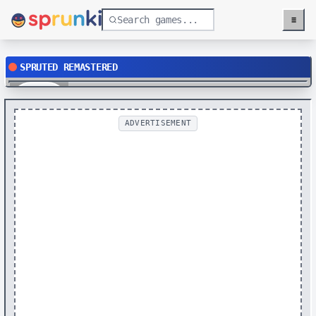
≡
Menu
SPRUTED REMASTERED
Play
ADVERTISEMENT