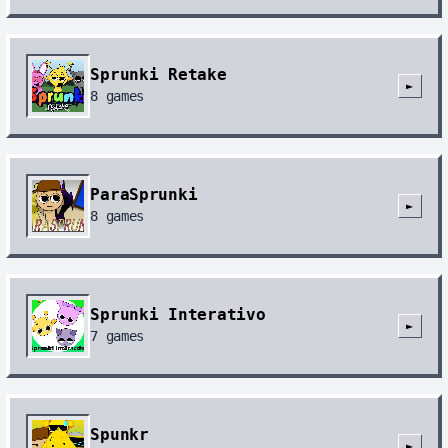
Sprunki Retake
►
8
games
ParaSprunki
►
8
games
Sprunki Interativo
►
7
games
Spunkr
►