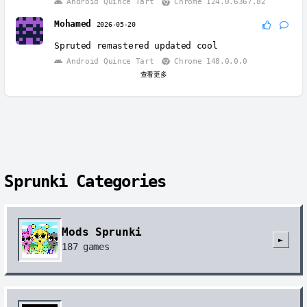
Android Quince Tart
Chrome 124.0.6367.82
Mohamed
2026-05-20
Spruted remastered updated cool
Android Quince Tart
Chrome 148.0.0.0
查看更多
Sprunki Categories
Mods Sprunki
►
187
games