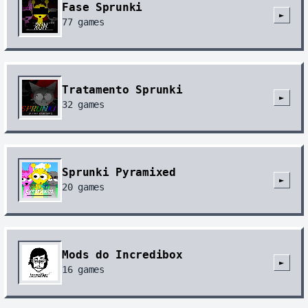
Fase Sprunki
►
77
games
Tratamento Sprunki
►
32
games
Sprunki Pyramixed
►
20
games
Mods do Incredibox
►
16
games