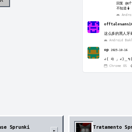
回复
@of
不知道🤷
Andro
offtalesans1
这么多的黑人牙
Android Bak
op
2025-10-16
Chrome OS
ase Sprunki
Tratamento Sp
►