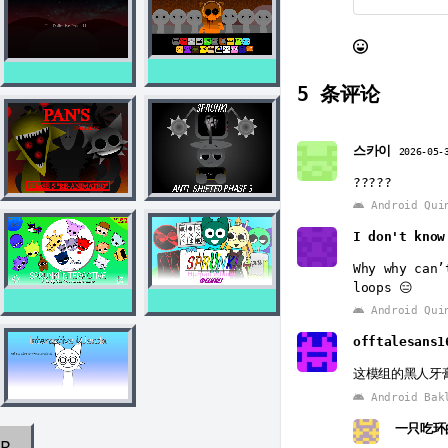
5
条评论
스카이
2026-05-
?????
Android Qui
I don't kno
Why why can’
loops 😑
Android Qui
offtalesans1
这模组的黑人牙
Android Bak
一只吃环
AR