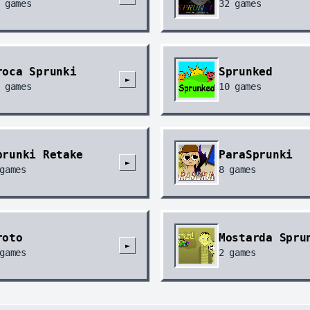
games
32
games
roca Sprunki
Sprunked
►
games
10
games
prunki Retake
ParaSprunki
►
games
8
games
roto
Mostarda Spru
►
games
2
games