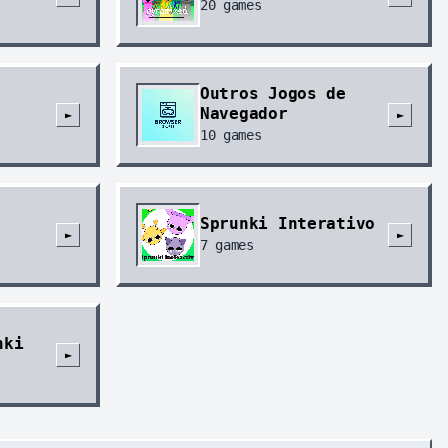
20
games
Outros Jogos de
Navegador
►
►
10
games
Sprunki Interativo
►
►
7
games
nki
►