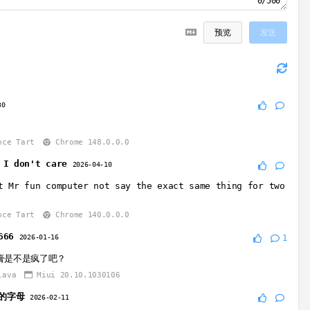
0/500
预览
发送
30
nce Tart
Chrome 148.0.0.0
w I don't care
2026-04-10
t Mr fun computer not say the exact same thing for two
nce Tart
Chrome 140.0.0.0
666
2026-01-16
1
膏是不是疯了吧？
lava
Miui 20.10.1030106
的字母
2026-02-11