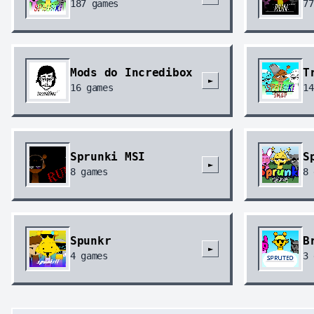
187
games
77
Mods do Incredibox
T
►
16
games
14
Sprunki MSI
S
►
8
games
8
Spunkr
B
►
4
games
3