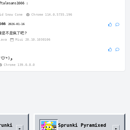
ftalesans1666
:
id Snow Cone
Chrome 114.0.5735.196
666
2026-01-16
膏是不是疯了吧？
lava
Miui 20.10.1030106
∠( ᐛ 」∠)＿٩(ˊᗜˋ*)و
Chrome 139.0.0.0
runki
Sprunki Pyramixed
►
►