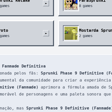
prunki Retake
ParaSprunki
►
games
8
games
roto
Mostarda Spru
►
games
2
games
 Fanmade Definitiva
ionada pelos fãs:
Sprunki Phase 9 Definitive (F
umental da comunidade para criar a experiência
nitive (Fanmade)
aprimora a fórmula amada de S
morável de personagens e uma paleta sonora que
inação, mas
Sprunki Phase 9 Definitive (Fanmade