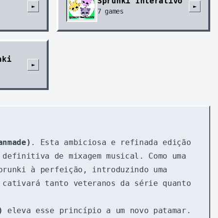
Sprunki Interativo
►
►
7
games
nki
►
anmade)
. Esta ambiciosa e refinada edição
 definitiva de mixagem musical. Como uma
prunki à perfeição, introduzindo uma
 cativará tanto veteranos da série quanto
)
eleva esse princípio a um novo patamar.