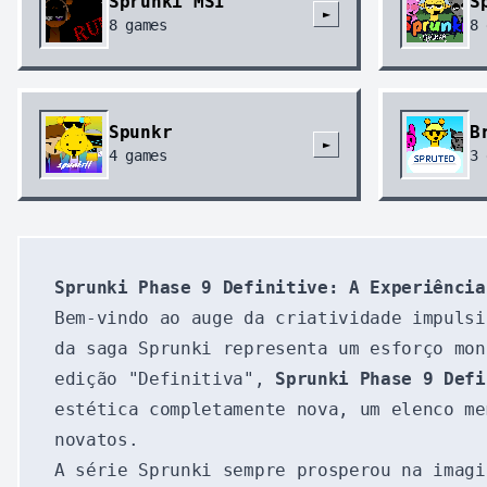
Sprunki MSI
S
►
8
games
8
Spunkr
B
►
4
games
3
Sprunki Phase 9 Definitive: A Experiência
Bem-vindo ao auge da criatividade impuls
da saga Sprunki representa um esforço mon
edição "Definitiva",
Sprunki Phase 9 Defi
estética completamente nova, um elenco me
novatos.
A série Sprunki sempre prosperou na imag