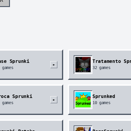
ase Sprunki
Tratamento Sp
►
games
32
games
roca Sprunki
Sprunked
►
games
10
games