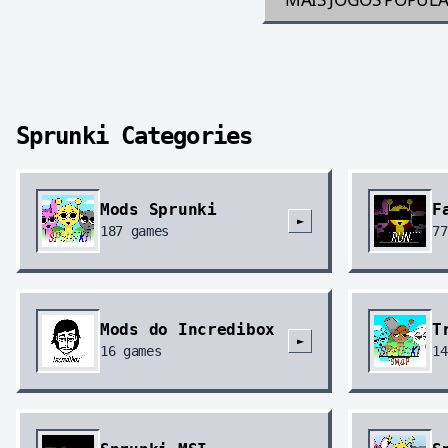
Sprunki Categories
Mods Sprunki
F
►
187
games
77
Mods do Incredibox
T
►
16
games
14