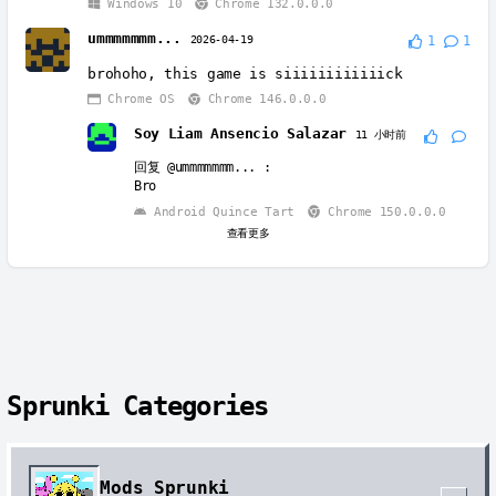
Windows 10
Chrome 132.0.0.0
ummmmmmm...
2026-04-19
1
1
brohoho, this game is siiiiiiiiiiiick
Chrome OS
Chrome 146.0.0.0
Soy Liam Ansencio Salazar
11 小时前
回复
@ummmmmmm...
:
Bro
Android Quince Tart
Chrome 150.0.0.0
查看更多
Sprunki Categories
Mods Sprunki