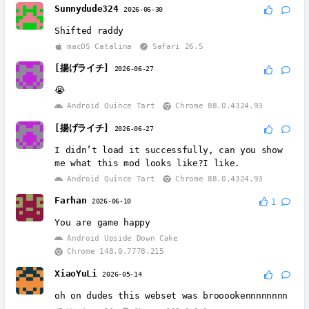
Sunnydude324
2026-06-30
Shifted raddy
macOS Catalina
Safari 26.5
[揚げライチ]
2026-06-27
😭
Android Quince Tart
Chrome 88.0.4324.93
[揚げライチ]
2026-06-27
I didn’t load it successfully, can you show
me what this mod looks like?I like.
Android Quince Tart
Chrome 88.0.4324.93
Farhan
2026-06-10
1
You are game happy
Android Upside Down Cake
Chrome 148.0.7778.215
XiaoYuLi
2026-05-14
oh on dudes this webset was brooookennnnnnnn