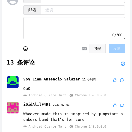
邮箱
0/500
预览
发送
13
条评论
Soy Liam Ansencio Salazar
11 小时前
OωO
Android Quince Tart
Chrome 150.0.0.0
iDidAlilF4Rt
2026-07-06
Whoever made this is inspired by jumpstart n
umbers band that’s for sure
Android Quince Tart
Chrome 149.0.0.0