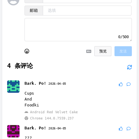
邮箱
0/500
预览
发送
4
条评论
Bark. Po!
2026-04-05
Cups
And
Foodki
Android Red Velvet Cake
Chrome 144.0.7559.237
Bark. Po!
2026-04-05
???