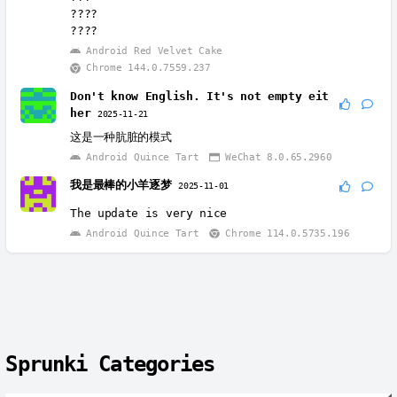
????
????
Android Red Velvet Cake
Chrome 144.0.7559.237
Don't know English. It's not empty eit
her
2025-11-21
这是一种肮脏的模式
Android Quince Tart
WeChat 8.0.65.2960
我是最棒的小羊逐梦
2025-11-01
The update is very nice
Android Quince Tart
Chrome 114.0.5735.196
Sprunki Categories