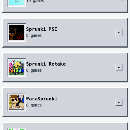
10
games
Sprunki MSI
►
8
games
Sprunki Retake
►
8
games
ParaSprunki
►
8
games