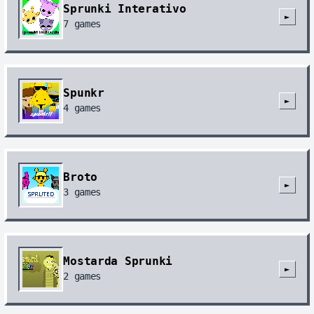
Sprunki Interativo
►
7
games
Spunkr
►
4
games
Broto
►
3
games
Mostarda Sprunki
►
2
games