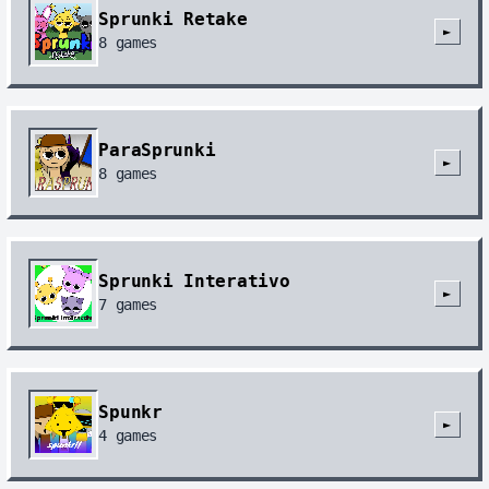
Sprunki Retake
►
8
games
ParaSprunki
►
8
games
Sprunki Interativo
►
7
games
Spunkr
►
4
games