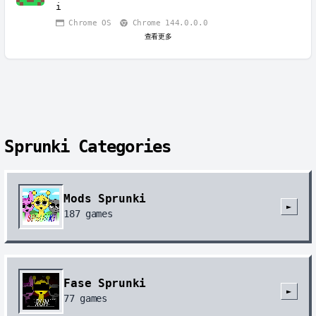
i
Chrome OS
Chrome 144.0.0.0
查看更多
Sprunki Categories
Mods Sprunki
►
187
games
Fase Sprunki
►
77
games