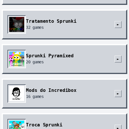
Tratamento Sprunki
►
32
games
Sprunki Pyramixed
►
20
games
Mods do Incredibox
►
16
games
Troca Sprunki
►