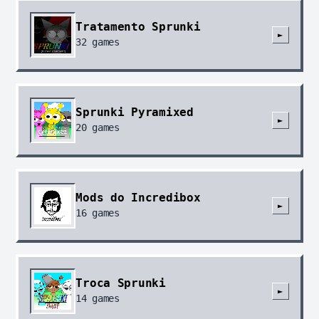
Tratamento Sprunki
►
32
games
Sprunki Pyramixed
►
20
games
Mods do Incredibox
►
16
games
Troca Sprunki
►
14
games