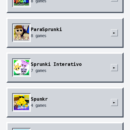
8
games
ParaSprunki
►
8
games
Sprunki Interativo
►
7
games
Spunkr
►
4
games