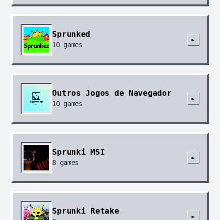
Sprunked
►
10
games
Outros Jogos de Navegador
►
10
games
Sprunki MSI
►
8
games
Sprunki Retake
►