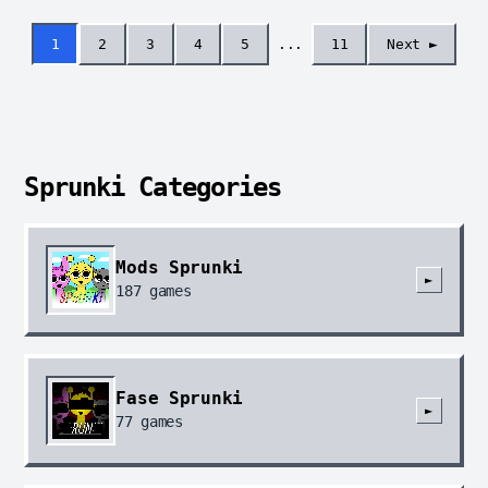
1
2
3
4
5
...
11
Next ►
Sprunki Categories
Mods Sprunki
►
187
games
Fase Sprunki
►
77
games