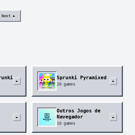
Next ►
runki
Sprunki Pyramixed
►
►
20
games
Outros Jogos de
Navegador
►
►
10
games