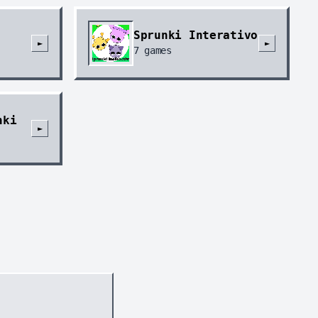
Sprunki Interativo
►
►
7
games
nki
►