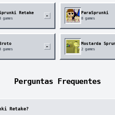
Sprunki Retake
ParaSprunki
►
8
games
8
games
Broto
Mostarda Spru
►
3
games
2
games
Perguntas Frequentes
nki Retake?