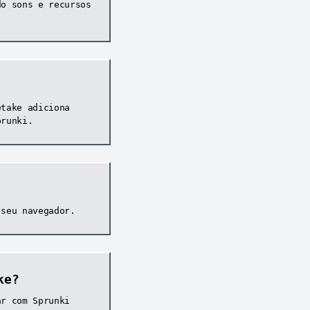
do sons e recursos
etake adiciona
prunki.
 seu navegador.
ke?
ar com Sprunki