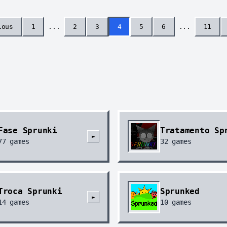
ious
1
...
2
3
4
5
6
...
11
Fase Sprunki
Tratamento Sp
►
77
games
32
games
Troca Sprunki
Sprunked
►
14
games
10
games