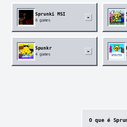
Sprunki MSI
►
8
games
Spunkr
►
4
games
O que é Spru