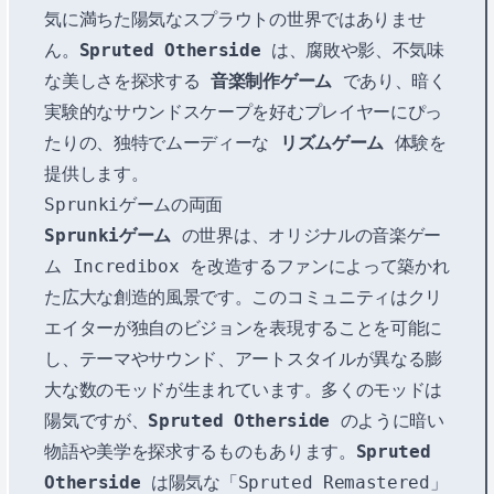
気に満ちた陽気なスプラウトの世界ではありませ
ん。
Spruted Otherside
は、腐敗や影、不気味
な美しさを探求する
音楽制作ゲーム
であり、暗く
実験的なサウンドスケープを好むプレイヤーにぴっ
たりの、独特でムーディーな
リズムゲーム
体験を
提供します。
Sprunkiゲームの両面
Sprunkiゲーム
の世界は、オリジナルの音楽ゲー
ム Incredibox を改造するファンによって築かれ
た広大な創造的風景です。このコミュニティはクリ
エイターが独自のビジョンを表現することを可能に
し、テーマやサウンド、アートスタイルが異なる膨
大な数のモッドが生まれています。多くのモッドは
陽気ですが、
Spruted Otherside
のように暗い
物語や美学を探求するものもあります。
Spruted
Otherside
は陽気な「Spruted Remastered」