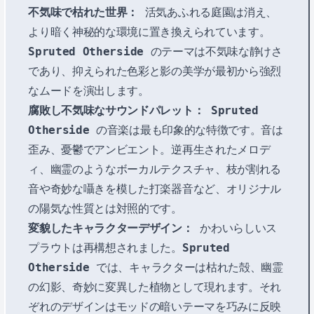
不気味で枯れた世界：
活気あふれる庭園は消え、
より暗く神秘的な環境に置き換えられています。
Spruted Otherside
のテーマは不気味な静けさ
であり、抑えられた色彩と影の美学が最初から強烈
なムードを演出します。
腐敗し不気味なサウンドパレット：
Spruted
Otherside
の音楽は最も印象的な特徴です。音は
歪み、憂鬱でアンビエント。逆再生されたメロデ
ィ、幽霊のようなボーカルテクスチャ、枝が割れる
音や奇妙な囁きを模した打楽器音など、オリジナル
の陽気な性質とは対照的です。
変貌したキャラクターデザイン：
かわいらしいス
プラウトは再構想されました。
Spruted
Otherside
では、キャラクターは枯れた殻、幽霊
の幻影、奇妙に変異した植物として現れます。それ
ぞれのデザインはモッドの暗いテーマを巧みに反映