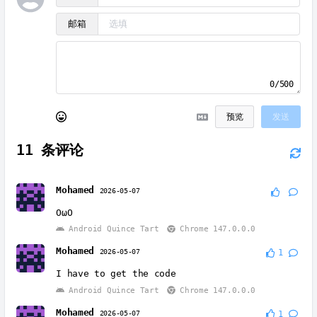
邮箱
0/500
预览
发送
11
条评论
Mohamed
2026-05-07
OωO
Android Quince Tart
Chrome 147.0.0.0
Mohamed
2026-05-07
1
I have to get the code
Android Quince Tart
Chrome 147.0.0.0
Mohamed
2026-05-07
1