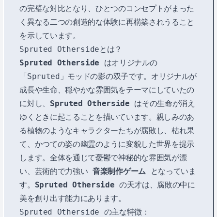
の完璧な対比となり、ひとつのコンセプトがまった
く異なる二つの創造的な体験に再構築されうること
を示しています。
Spruted Othersideとは？
Spruted Otherside
はオリジナルの
「Spruted」モッドの影の双子です。オリジナルが
成長や生命、穏やかな雰囲気をテーマにしていたの
に対し、
Spruted Otherside
はその生命が消え
ゆくときに起こることを描いています。親しみのあ
る植物のようなキャラクターたちが腐敗し、枯れ果
て、かつての姿の幽霊のように変貌した世界を提示
します。全体を通じて憂鬱で神秘的な雰囲気が漂
い、芸術的で力強い
音楽制作ゲーム
となっていま
す。
Spruted Otherside
の天才は、腐敗の中に
美を創り出す能力にあります。
Spruted Otherside の主な特徴：