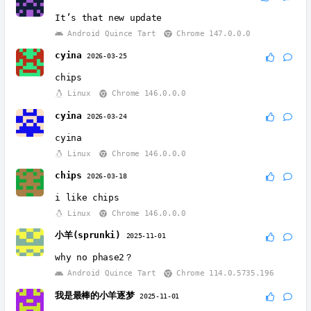
It’s that new update
Android Quince Tart
Chrome 147.0.0.0
cyina
2026-03-25
chips
Linux
Chrome 146.0.0.0
cyina
2026-03-24
cyina
Linux
Chrome 146.0.0.0
chips
2026-03-18
i like chips
Linux
Chrome 146.0.0.0
小羊(sprunki)
2025-11-01
why no phase2？
Android Quince Tart
Chrome 114.0.5735.196
我是最棒的小羊逐梦
2025-11-01