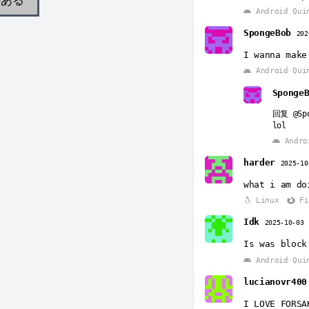
Android Qui
SpongeBob
202
I wanna make
Android Qui
Sponge
回复
@Sp
lol
Andro
harder
2025-10
what i am do
Linux
Fi
Idk
2025-10-03
Is was block
Android Qui
lucianovr400
I LOVE FORSA