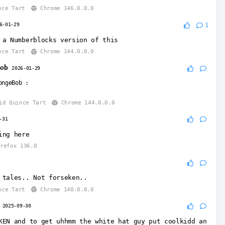
nce Tart
Chrome 146.0.0.0
6-01-29
1
 a Numberblocks version of this
nce Tart
Chrome 144.0.0.0
Bob
2026-01-29
ongeBob
:
id Quince Tart
Chrome 144.0.0.0
-31
ing here
refox 136.0
 tales.. Not forseken..
nce Tart
Chrome 140.0.0.0
2025-09-30
KEN and to get uhhmm the white hat guy put coolkidd an