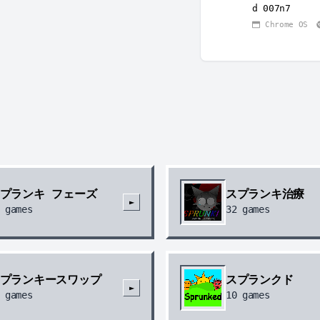
d 007n7
Chrome OS
プランキ フェーズ
スプランキ治療
►
games
32
games
プランキースワップ
スプランクド
►
games
10
games