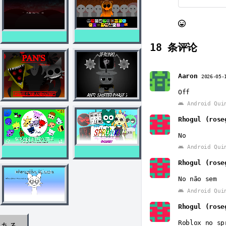
18
条评论
Aaron
2026-05-
Off
Android Qui
Rhogul (rose
No
Android Qui
Rhogul (rose
No não sem
Android Qui
Rhogul (rose
Roblox no sp
のある