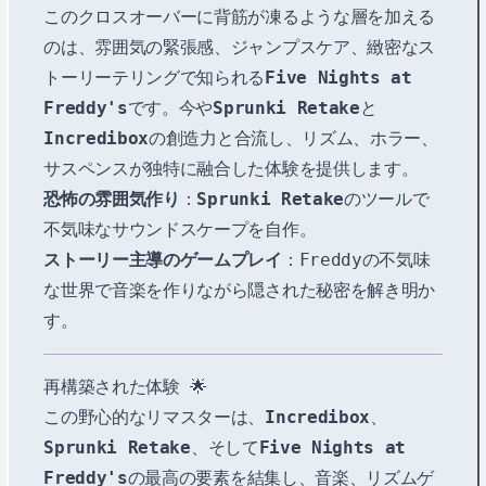
このクロスオーバーに背筋が凍るような層を加える
のは、雰囲気の緊張感、ジャンプスケア、緻密なス
トーリーテリングで知られる
Five Nights at
Freddy's
です。今や
Sprunki Retake
と
Incredibox
の創造力と合流し、リズム、ホラー、
サスペンスが独特に融合した体験を提供します。
恐怖の雰囲気作り
：
Sprunki Retake
のツールで
不気味なサウンドスケープを自作。
ストーリー主導のゲームプレイ
：Freddyの不気味
な世界で音楽を作りながら隠された秘密を解き明か
す。
再構築された体験 🌟
この野心的なリマスターは、
Incredibox
、
Sprunki Retake
、そして
Five Nights at
Freddy's
の最高の要素を結集し、音楽、リズムゲ