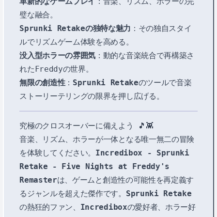
革新的なゲームプレイ
：音楽、リズム、ホラーの完
璧な融合。
Sprunki Retakeの独特な魅力
：その独自スタイ
ルでリズムゲーム体験を高める。
没入型ホラーの雰囲気
：動的な音楽統合で再構築さ
れたFreddyの世界。
無限の創造性
：
Sprunki Retake
のツールで音楽
ストーリーテリングの限界を押し広げる。
究極のクロスオーバーに備えよう 🎵👾
音楽、リズム、ホラーが一体となる唯一無二の冒険
を体験してください。
Incredibox - Sprunki
Retake - Five Nights at Freddy's
Remaster
は、ゲームと創造性の可能性を再定義す
るジャンルを超えた傑作です。
Sprunki Retake
の熱狂的ファン、
Incredibox
の愛好者、ホラー好