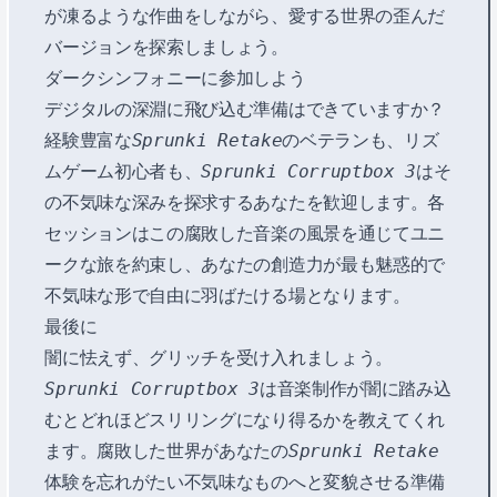
が凍るような作曲をしながら、愛する世界の歪んだ
バージョンを探索しましょう。
ダークシンフォニーに参加しよう
デジタルの深淵に飛び込む準備はできていますか？
経験豊富な
Sprunki Retake
のベテランも、リズ
ムゲーム初心者も、
Sprunki Corruptbox 3
はそ
の不気味な深みを探求するあなたを歓迎します。各
セッションはこの腐敗した音楽の風景を通じてユニ
ークな旅を約束し、あなたの創造力が最も魅惑的で
不気味な形で自由に羽ばたける場となります。
最後に
闇に怯えず、グリッチを受け入れましょう。
Sprunki Corruptbox 3
は音楽制作が闇に踏み込
むとどれほどスリリングになり得るかを教えてくれ
ます。腐敗した世界があなたの
Sprunki Retake
体験を忘れがたい不気味なものへと変貌させる準備