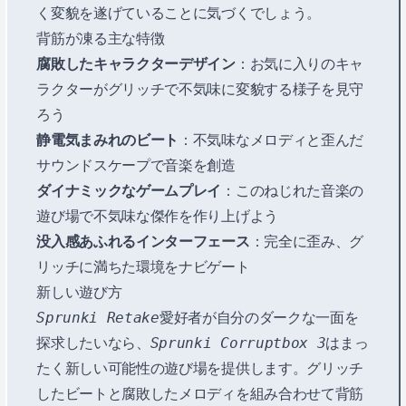
く変貌を遂げていることに気づくでしょう。
背筋が凍る主な特徴
腐敗したキャラクターデザイン
：お気に入りのキャ
ラクターがグリッチで不気味に変貌する様子を見守
ろう
静電気まみれのビート
：不気味なメロディと歪んだ
サウンドスケープで音楽を創造
ダイナミックなゲームプレイ
：このねじれた音楽の
遊び場で不気味な傑作を作り上げよう
没入感あふれるインターフェース
：完全に歪み、グ
リッチに満ちた環境をナビゲート
新しい遊び方
Sprunki Retake
愛好者が自分のダークな一面を
探求したいなら、
Sprunki Corruptbox 3
はまっ
たく新しい可能性の遊び場を提供します。グリッチ
したビートと腐敗したメロディを組み合わせて背筋