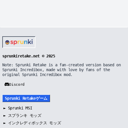
sprunkiretake.net © 2025
Note: Sprunki Retake is a fan-created version based on
Sprunki Incredibox, made with love by fans of the
original Sprunki Incredibox mod.
Discord
Sprunki Retakeゲーム
►
Sprunki MSI
►
スプランキ モッズ
►
インクレディボックス モッズ