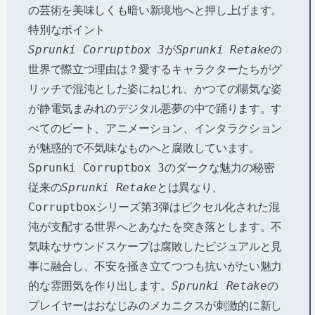
の芸術を美味しくも暗い新境地へと押し上げます。
特別なポイント
Sprunki Corruptbox 3
が
Sprunki Retake
の
世界で際立つ理由は？愛するキャラクターたちがグ
リッチで混沌とした姿にねじれ、かつての陽気な姿
が静電気まみれのデジタル悪夢の中で踊ります。す
べてのビート、アニメーション、インタラクション
が魅惑的で不気味なものへと腐敗しています。
Sprunki Corruptbox 3のダークな魅力の秘密
従来の
Sprunki Retake
とは異なり、
Corruptboxシリーズ第3弾はピクセル化された混
沌が支配する世界へとあなたを突き落とします。不
気味なサウンドスケープは腐敗したビジュアルと見
事に融合し、不安を掻き立てつつも抗いがたい魅力
的な雰囲気を作り出します。
Sprunki Retake
の
プレイヤーはおなじみのメカニクスが刺激的に新し