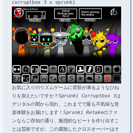
corruptbox 3 x sprunki
お気に入りのリズムゲームに背筋が凍るようなひね
りを加えたいですか？
Sprunki Corruptbox 3
は
デジタルの闇から現れ、これまでで最も不気味な音
楽体験をお届けします！
Sprunki Retake
のファ
ンならご存知の通り、魅惑的なビートを作り出すこ
とは芸術ですが、この腐敗したクロスオーバーはそ