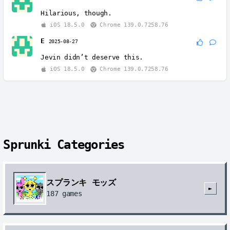
Hilarious, though.
iOS 18.5.0
Chrome 139.0.7258.76
E
2025-08-27
Jevin didn’t deserve this.
iOS 18.5.0
Chrome 139.0.7258.76
Sprunki Categories
スプランキ モッズ
►
187
games