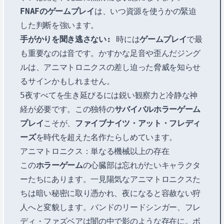
FNAFのゲームプレイ
は、いつ資源を使うかの緊迫
した判断を強います。
手がかりを聞き逃さない:
時には
ゲームプレイ
で最
も重要なのは音です。かすかな足音や歪んだジング
ルは、アニマトロニクスの差し迫った脅威を知らせ
るサインかもしれません。
5夜すべてを生き延びるには鋭い観察力と冷静な神
経が必要です。この独特の
サバイバルホラーゲーム
プレイ
こそが、
ファイブナイツ・アット・フレディ
ーズ
を時代を超えた名作たらしめています。
アニマトロニクス：単なる機械以上の存在
この
ホラーゲーム
の心臓部は忘れがたいキャラクタ
ーたちにあります。一見陽気なアニマトロニクスた
ちは暗い秘密に取り憑かれ、夜になると容赦ない狩
人へと変貌します。バンドのリードシンガー、フレ
ディ・ファズベアは闇の中で影のような存在に。ボ