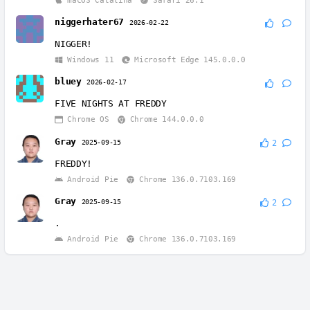
niggerhater67
2026-02-22
NIGGER!
Windows 11
Microsoft Edge 145.0.0.0
bluey
2026-02-17
FIVE NIGHTS AT FREDDY
Chrome OS
Chrome 144.0.0.0
Gray
2025-09-15
2
FREDDY!
Android Pie
Chrome 136.0.7103.169
Gray
2025-09-15
2
.
Android Pie
Chrome 136.0.7103.169