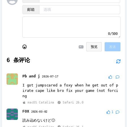
邮箱
0/500
预览
发送
6
条评论
Pb and j
2026-07-17
I got jumpscared a foxy when he get out of p
irate cape like bro fix your game (not forci
ng
macOS Catalina
Safari 26.0
FOX
2026-03-02
1
読み込めないけど🙁
macOS Catalina
Safari 26.1