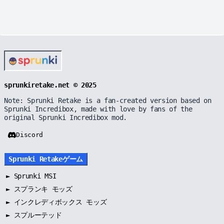
sprunkiretake.net © 2025
Note: Sprunki Retake is a fan-created version based on
Sprunki Incredibox, made with love by fans of the
original Sprunki Incredibox mod.
Discord
Sprunki Retakeゲーム
►
Sprunki MSI
►
スプランキ モッズ
►
インクレディボックス モッズ
►
スプルーテッド