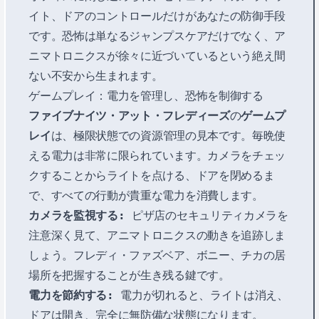
イト、ドアのコントロールだけがあなたの防御手段
です。恐怖は単なるジャンプスケアだけでなく、ア
ニマトロニクスが徐々に近づいているという絶え間
ない不安から生まれます。
ゲームプレイ：電力を管理し、恐怖を制御する
ファイブナイツ・アット・フレディーズ
の
ゲームプ
レイ
は、極限状態での資源管理の見本です。毎晩使
える電力は非常に限られています。カメラをチェッ
クすることからライトを点ける、ドアを閉めるま
で、すべての行動が貴重な電力を消費します。
カメラを監視する:
ピザ店のセキュリティカメラを
注意深く見て、アニマトロニクスの動きを追跡しま
しょう。フレディ・ファズベア、ボニー、チカの居
場所を把握することが生き残る鍵です。
電力を節約する:
電力が切れると、ライトは消え、
ドアは開き、完全に無防備な状態になります。