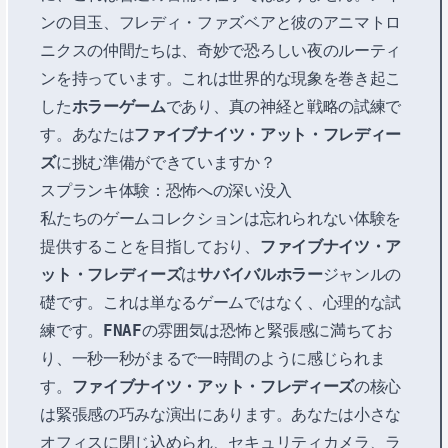
ンの目玉、フレディ・ファズベアと彼のアニマトロ
ニクスの仲間たちは、奇妙で恐ろしい夜のルーティ
ンを持っています。これは世界的な現象を巻き起こ
した
ホラーゲーム
であり、真の神経と戦略の試練で
す。あなたは
ファイブナイツ・アット・フレディー
ズ
に挑む準備ができていますか？
スプランキ体験：恐怖への深い没入
私たちのゲームコレクションは忘れられない体験を
提供することを目指しており、
ファイブナイツ・ア
ット・フレディーズ
は
サバイバルホラー
ジャンルの
礎です。これは単なるゲームではなく、心理的な試
練です。
FNAF
の雰囲気は恐怖と緊張感に満ちてお
り、一秒一秒がまるで一時間のように感じられま
す。
ファイブナイツ・アット・フレディーズ
の核心
は緊張感の巧みな演出にあります。あなたは小さな
オフィスに閉じ込められ、セキュリティカメラ、ラ