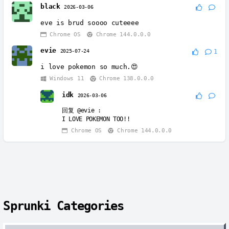
black
2026-03-06
eve is brud soooo cuteeee
Chrome OS
Chrome 144.0.0.0
evie
2025-07-24
1
i love pokemon so much.😍
Windows 11
Chrome 138.0.0.0
idk
2026-03-06
回复
@evie
:
I LOVE POKEMON TOO!!
Chrome OS
Chrome 144.0.0.0
Sprunki Categories