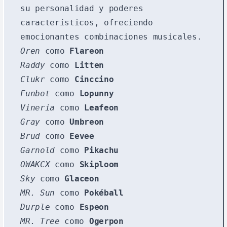
su personalidad y poderes
característicos, ofreciendo
emocionantes combinaciones musicales.
Oren
como
Flareon
Raddy
como
Litten
Clukr
como
Cinccino
Funbot
como
Lopunny
Vineria
como
Leafeon
Gray
como
Umbreon
Brud
como
Eevee
Garnold
como
Pikachu
OWAKCX
como
Skiploom
Sky
como
Glaceon
MR. Sun
como
Pokéball
Durple
como
Espeon
MR. Tree
como
Ogerpon