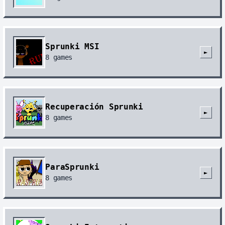
Sprunki MSI
►
8
games
Recuperación Sprunki
►
8
games
ParaSprunki
►
8
games