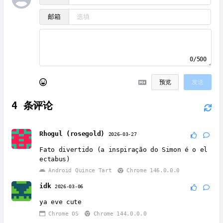
邮箱
0/500
预览
发送
4
条评论
Rhogul (rosegold)
2026-03-27
Fato divertido (a inspiração do Simon é o el
ectabus)
Android Quince Tart
Chrome 146.0.0.0
idk
2026-03-06
ya eve cute
Chrome OS
Chrome 144.0.0.0