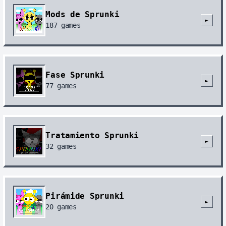
Mods de Sprunki
►
187
games
Fase Sprunki
►
77
games
Tratamiento Sprunki
►
32
games
Pirámide Sprunki
►
20
games