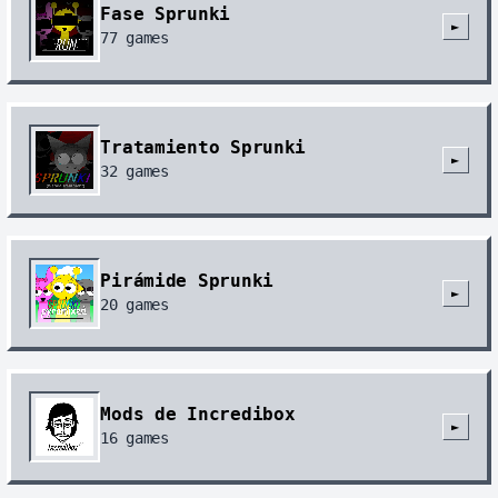
Fase Sprunki
►
77
games
Tratamiento Sprunki
►
32
games
Pirámide Sprunki
►
20
games
Mods de Incredibox
►
16
games