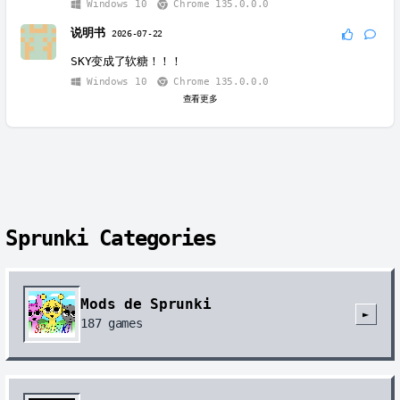
Windows 10
Chrome 135.0.0.0
说明书
2026-07-22
SKY变成了软糖！！！
Windows 10
Chrome 135.0.0.0
查看更多
Sprunki Categories
Mods de Sprunki
►
187
games