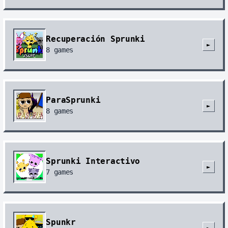
Recuperación Sprunki
►
8
games
ParaSprunki
►
8
games
Sprunki Interactivo
►
7
games
Spunkr