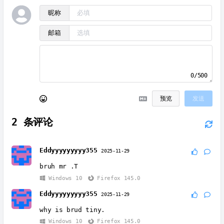
昵称
邮箱
0/500
预览
发送
2
条评论
Eddyyyyyyyyy355
2025-11-29
bruh mr .T
Windows 10
Firefox 145.0
Eddyyyyyyyyy355
2025-11-29
why is brud tiny.
Windows 10
Firefox 145.0