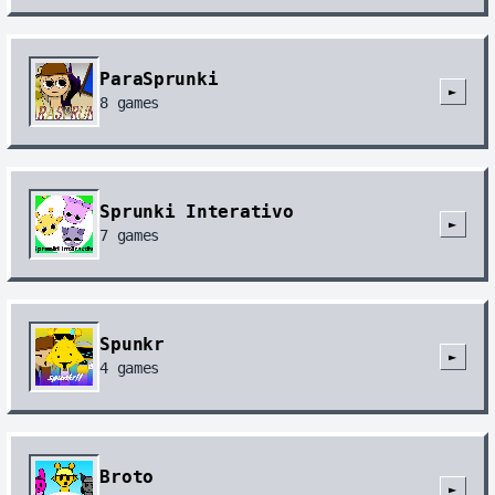
ParaSprunki
►
8
games
Sprunki Interativo
►
7
games
Spunkr
►
4
games
Broto
►