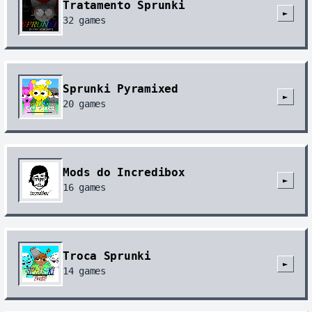
Tratamento Sprunki
►
32
games
Sprunki Pyramixed
►
20
games
Mods do Incredibox
►
16
games
Troca Sprunki
►
14
games