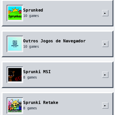
Sprunked
►
10
games
Outros Jogos de Navegador
►
10
games
Sprunki MSI
►
8
games
Sprunki Retake
►
8
games