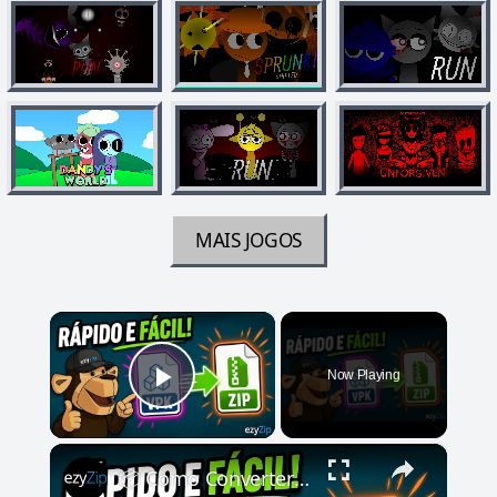
MAIS JOGOS
×
Now Playing
Play Video
×
📦 Como Converter VPK para ZIP Online Grátis | Sem Necessidade de Instalar Software