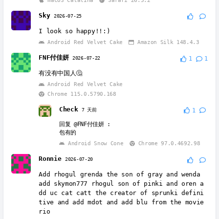
Sky
2026-07-25
I look so happy!!:)
Android Red Velvet Cake
Amazon Silk 148.4.3
FNF付佳妍
2026-07-22
1
1
有没有中国人🤔
Android Red Velvet Cake
Chrome 115.0.5790.168
Check
7 天前
1
回复
@FNF付佳妍
:
包有的
Android Snow Cone
Chrome 97.0.4692.98
Ronnie
2026-07-20
Add rhogul grenda the son of gray and wenda
add skymon777 rhogul son of pinki and oren a
dd uc cat catt the creator of sprunki defini
tive and add mdot and add blu from the movie
rio