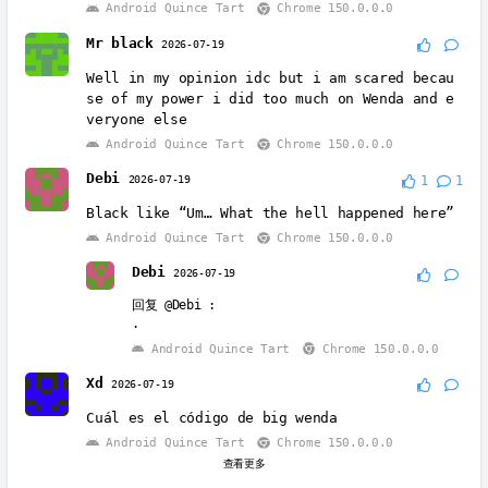
Android Quince Tart
Chrome 150.0.0.0
Mr black
2026-07-19
Well in my opinion idc but i am scared becau
se of my power i did too much on Wenda and e
veryone else
Android Quince Tart
Chrome 150.0.0.0
Debi
2026-07-19
1
1
Black like “Um… What the hell happened here”
Android Quince Tart
Chrome 150.0.0.0
Debi
2026-07-19
回复
@Debi
:
.
Android Quince Tart
Chrome 150.0.0.0
Xd
2026-07-19
Cuál es el código de big wenda
Android Quince Tart
Chrome 150.0.0.0
查看更多