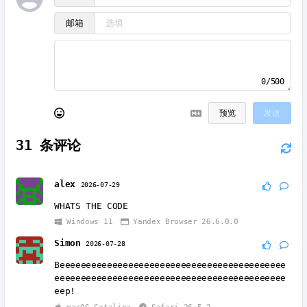
邮箱
0/500
预览
发送
31
条评论
alex
2026-07-29
WHATS THE CODE
Windows 11
Yandex Browser 26.6.0.0
Simon
2026-07-28
Beeeeeeeeeeeeeeeeeeeeeeeeeeeeeeeeeeeeeeeeeee
eeeeeeeeeeeeeeeeeeeeeeeeeeeeeeeeeeeeeeeeeeee
eep!
macOS Catalina
Safari 26.5.2