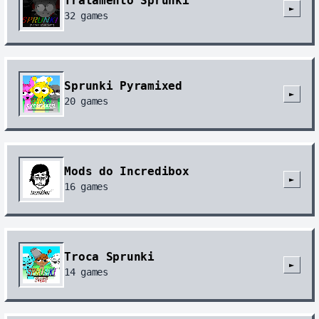
Tratamento Sprunki
►
32
games
Sprunki Pyramixed
►
20
games
Mods do Incredibox
►
16
games
Troca Sprunki
►
14
games