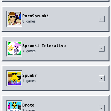
ParaSprunki
►
8
games
Sprunki Interativo
►
7
games
Spunkr
►
4
games
Broto
►
3
games