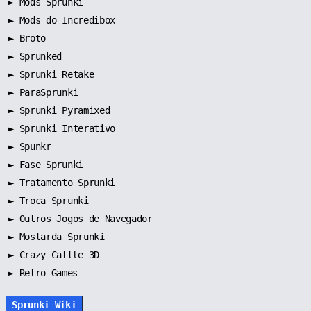
►
Mods Sprunki
►
Mods do Incredibox
►
Broto
►
Sprunked
►
Sprunki Retake
►
ParaSprunki
►
Sprunki Pyramixed
►
Sprunki Interativo
►
Spunkr
►
Fase Sprunki
►
Tratamento Sprunki
►
Troca Sprunki
►
Outros Jogos de Navegador
►
Mostarda Sprunki
► Crazy Cattle 3D
► Retro Games
Sprunki Wiki