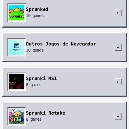
Sprunked
►
10
games
Outros Jogos de Navegador
►
10
games
Sprunki MSI
►
8
games
Sprunki Retake
►
8
games