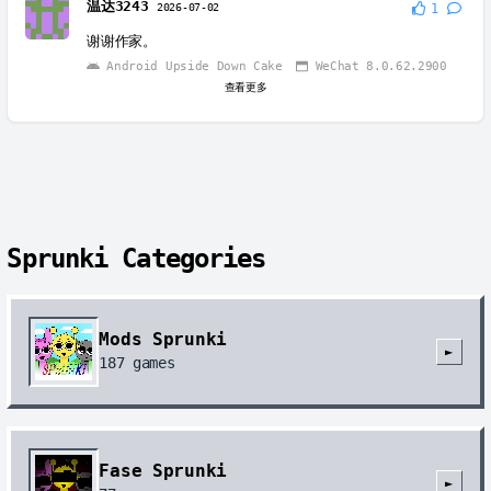
温达3243
2026-07-02
1
谢谢作家。
Android Upside Down Cake
WeChat 8.0.62.2900
查看更多
Sprunki Categories
Mods Sprunki
►
187
games
Fase Sprunki
►