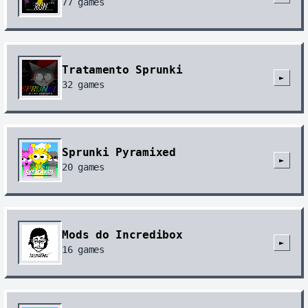
77
games
Tratamento Sprunki
►
32
games
Sprunki Pyramixed
►
20
games
Mods do Incredibox
►
16
games