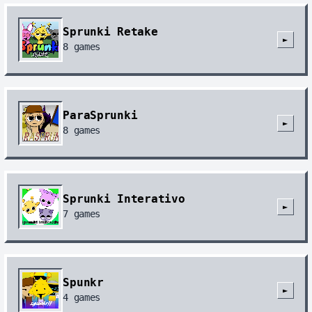
Sprunki Retake
►
8
games
ParaSprunki
►
8
games
Sprunki Interativo
►
7
games
Spunkr
►
4
games