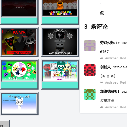
3
条评论
劳C冰块sir
202
6767
Android Red 
创始人
2025-10-
(ฅ´ω`ฅ)
Android Red 
加洛德APUI
202
质量超高
Android Red 
AR