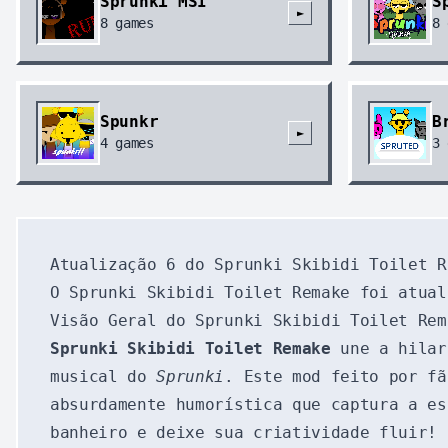
Sprunki MSI
S
►
8
games
8
Spunkr
B
►
4
games
3
Atualização 6 do Sprunki Skibidi Toilet R
O Sprunki Skibidi Toilet Remake foi atual
Visão Geral do Sprunki Skibidi Toilet Rem
Sprunki Skibidi Toilet Remake
une a hilari
musical do
Sprunki
. Este mod feito por fã
absurdamente humorística que captura a es
banheiro e deixe sua criatividade fluir!