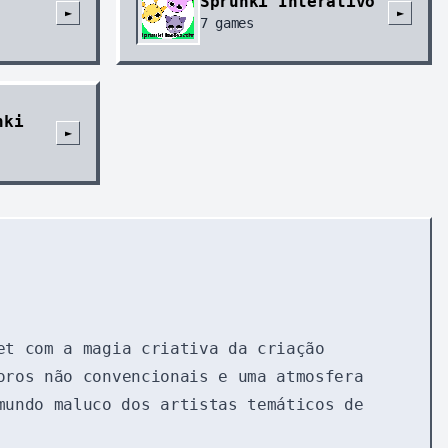
Sprunki Interativo
►
►
7
games
nki
►
et com a magia criativa da criação
oros não convencionais e uma atmosfera
mundo maluco dos artistas temáticos de