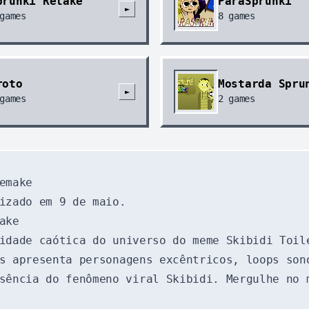
prunki Retake
ParaSprunki
►
games
8
games
roto
Mostarda Spru
►
games
2
games
emake
izado em 9 de maio.
ake
dade caótica do universo do meme Skibidi Toil
s apresenta personagens excêntricos, loops son
sência do fenômeno viral Skibidi. Mergulhe no 