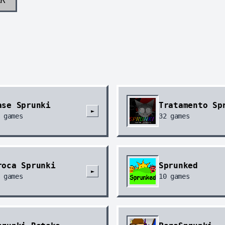
ase Sprunki
Tratamento Sp
►
games
32
games
roca Sprunki
Sprunked
►
games
10
games