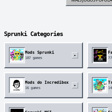
Sprunki Categories
Mods Sprunki
F
►
187
games
77
Mods do Incredibox
T
►
16
games
14