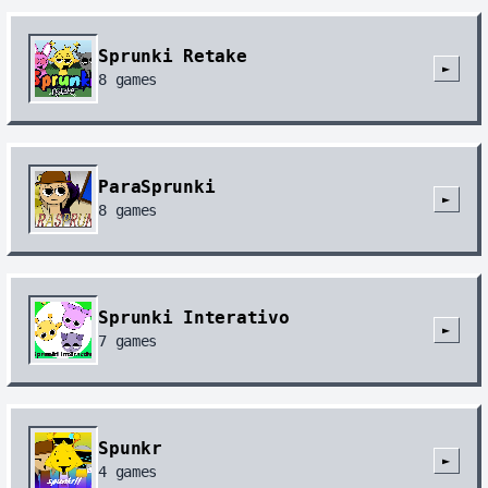
Sprunki Retake
►
8
games
ParaSprunki
►
8
games
Sprunki Interativo
►
7
games
Spunkr
►
4
games