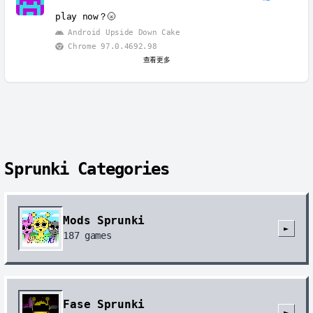
play now？🌝
Android Upside Down Cake
Chrome 97.0.4692.98
查看更多
Sprunki Categories
Mods Sprunki
►
187
games
Fase Sprunki
►