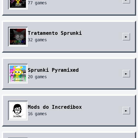
77
games
Tratamento Sprunki
►
32
games
Sprunki Pyramixed
►
20
games
Mods do Incredibox
►
16
games