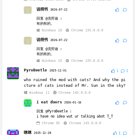
说明书
2026-07-22
回复
@克劳迪
:
有的有的。
Windows 10
Chrome 135.0.0.0
说明书
2026-07-22
回复
@克劳迪
:
有的有的。
Windows 10
Chrome 135.0.0.0
PyroBeetle
2025-12-31
1
1
who ruined the mod with cats? And why the pi
cture of cats instead of Mr. Sun in the sky?
Windows 11
Chrome 143.0.0.0
i eat doors
2026-01-16
回复
@PyroBeetle
:
i have no idea wut ur talking abot T_T
Chrome OS
Chrome 143.0.0.0
咪咪
2025-12-28
1