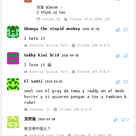
回复
@Jason
:
I think so too
Chrome OS
Chrome 76.0.3809.136
Obunga the stupid monkey
2026-07-02
I hate it
Android Quince Tart
Chrome 149.0.0.0
Gubby kiwi brid
2026-04-30
I love it 😀
Android Quince Tart
Chrome 147.0.0.0
El santi
2026-04-05
smol con el gray de temu y raddy en el modo
horror y si quieren pongan a tox y tambien b
roker
Windows 11
Chrome 146.0.0.0
克劳迪
2026-03-08
2
有没有中国人？
Android Snow Cone
Chrome 97.0.4692.98