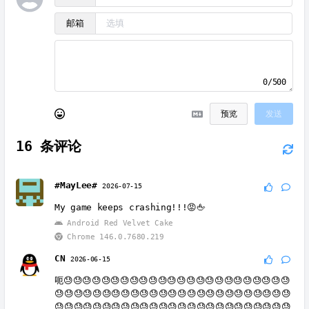
邮箱
0/500
预览
发送
16
条评论
#MayLee#
2026-07-15
My game keeps crashing!!!😡🖕
Android Red Velvet Cake
Chrome 146.0.7680.219
CN
2026-06-15
呃😓😓😓😓😓😓😓😓😓😓😓😓😓😓😓😓😓😓😓😓😓😓😓😓
😓😓😓😓😓😓😓😓😓😓😓😓😓😓😓😓😓😓😓😓😓😓😓😓😓
😓😓😓😓😓😓😓😓😓😓😓😓😓😓😓😓😓😓😓😓😓😓😓😓😓