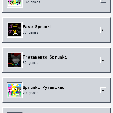
187
games
Fase Sprunki
►
77
games
Tratamento Sprunki
►
32
games
Sprunki Pyramixed
►
20
games