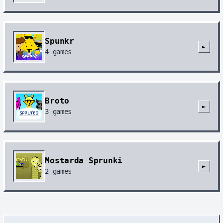
Spunkr
►
4
games
Broto
►
3
games
Mostarda Sprunki
►
2
games