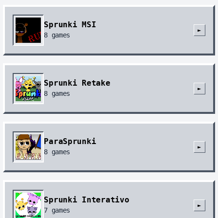
Sprunki MSI
►
8
games
Sprunki Retake
►
8
games
ParaSprunki
►
8
games
Sprunki Interativo
►
7
games