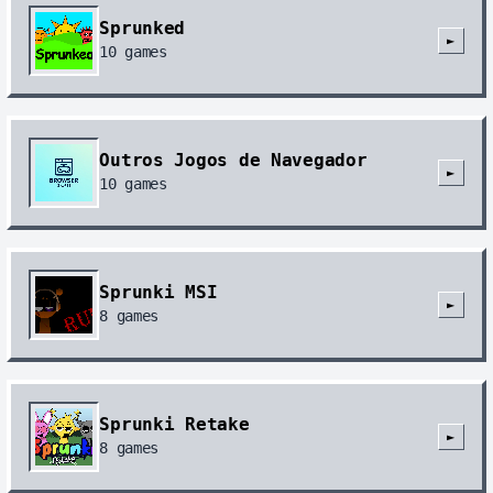
Sprunked
►
10
games
Outros Jogos de Navegador
►
10
games
Sprunki MSI
►
8
games
Sprunki Retake
►
8
games