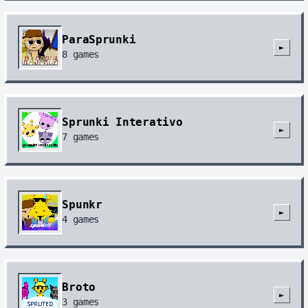
ParaSprunki
►
8
games
Sprunki Interativo
►
7
games
Spunkr
►
4
games
Broto
►
3
games