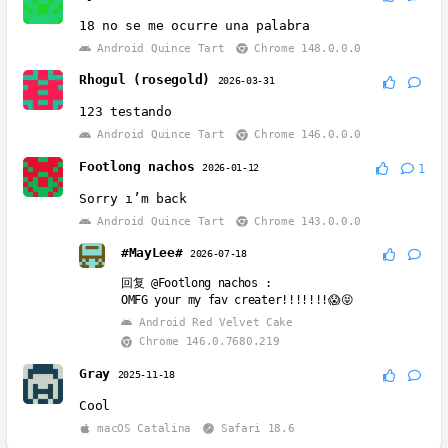
18 no se me ocurre una palabra
Android Quince Tart
Chrome 148.0.0.0
Rhogul (rosegold)
2026-03-31
123 testando
Android Quince Tart
Chrome 146.0.0.0
Footlong nachos
2026-01-12
1
Sorry ı’m back
Android Quince Tart
Chrome 143.0.0.0
#MayLee#
2026-07-18
回复
@Footlong nachos
:
OMFG your my fav creater!!!!!!!😱😝
Android Red Velvet Cake
Chrome 146.0.7680.219
Gray
2025-11-18
Cool
macOS Catalina
Safari 18.6