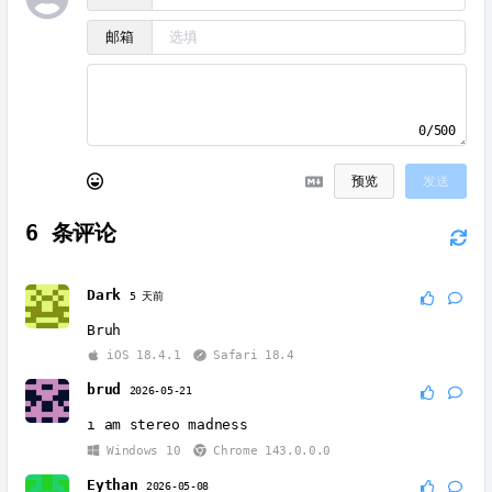
邮箱
0/500
预览
发送
6
条评论
Dark
5 天前
Bruh
iOS 18.4.1
Safari 18.4
brud
2026-05-21
ı am stereo madness
Windows 10
Chrome 143.0.0.0
Eythan
2026-05-08