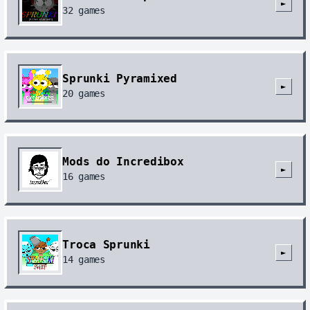
►
32
games
Sprunki Pyramixed
►
20
games
Mods do Incredibox
►
16
games
Troca Sprunki
►
14
games