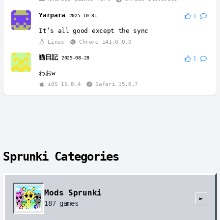
Yarpara
2025-10-31
1
It’s all good except the sync
Linux
Chrome 141.0.0.0
猫日記
2025-08-28
1
わおw
iOS 15.8.4
Safari 15.6.7
Sprunki Categories
Mods Sprunki
►
187
games