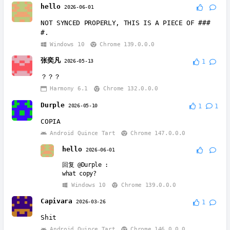
hello
2026-06-01
NOT SYNCED PROPERLY, THIS IS A PIECE OF ###
#.
Windows 10
Chrome 139.0.0.0
张奕凡
2026-05-13
1
？？？
Harmony 6.1
Chrome 132.0.0.0
Durple
2026-05-10
1
1
COPIA
Android Quince Tart
Chrome 147.0.0.0
hello
2026-06-01
回复
@Durple
:
what copy?
Windows 10
Chrome 139.0.0.0
Capivara
2026-03-26
1
Shit
Android Quince Tart
Chrome 146.0.0.0