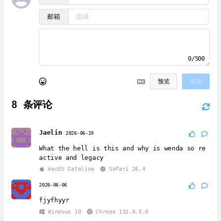
邮箱
0/500
预览
发送
8
条评论
Jaelin
2026-06-19
What the hell is this and why is wenda so re
active and legacy
macOS Catalina
Safari 26.4
2026-06-06
fjyfhyyr
Windows 10
Chrome 132.0.0.0