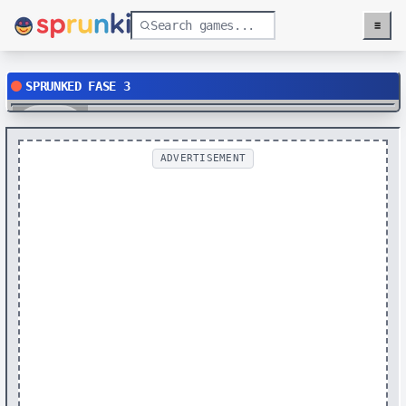
≡
Menu
SPRUNKED FASE 3
Play
ADVERTISEMENT