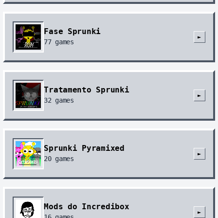
Fase Sprunki
►
77
games
Tratamento Sprunki
►
32
games
Sprunki Pyramixed
►
20
games
Mods do Incredibox
►
16
games