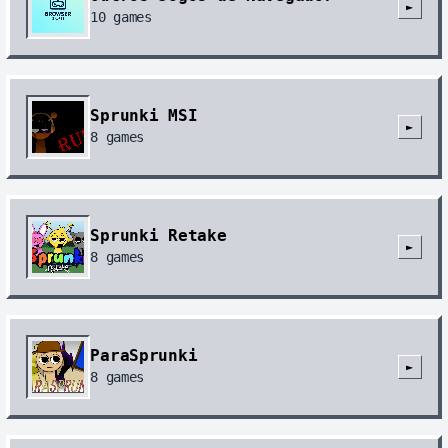
►
10
games
Sprunki MSI
►
8
games
Sprunki Retake
►
8
games
ParaSprunki
►
8
games