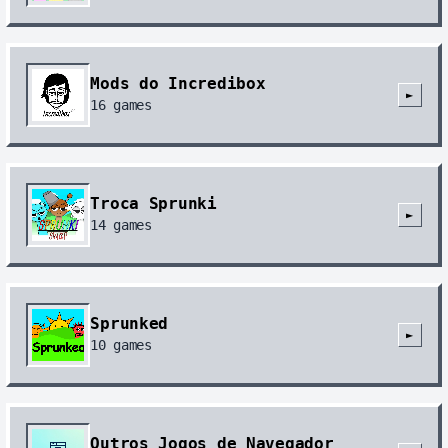
Mods do Incredibox
►
16
games
Troca Sprunki
►
14
games
Sprunked
►
10
games
Outros Jogos de Navegador