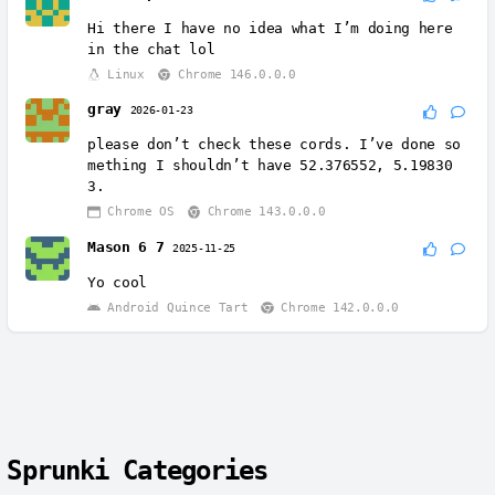
Hi there I have no idea what I’m doing here
in the chat lol
Linux
Chrome 146.0.0.0
gray
2026-01-23
please don’t check these cords. I’ve done so
mething I shouldn’t have 52.376552, 5.19830
3.
Chrome OS
Chrome 143.0.0.0
Mason 6 7
2025-11-25
Yo cool
Android Quince Tart
Chrome 142.0.0.0
Sprunki Categories