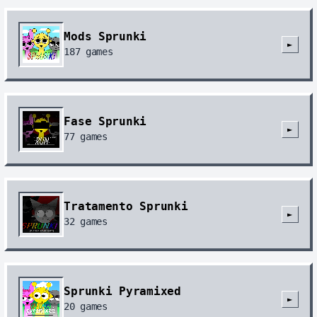
Mods Sprunki
►
187
games
Fase Sprunki
►
77
games
Tratamento Sprunki
►
32
games
Sprunki Pyramixed
►
20
games