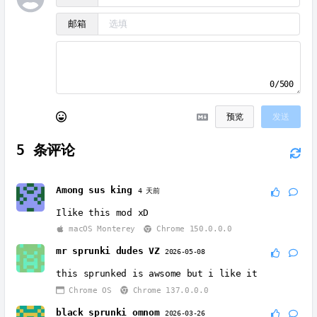
邮箱
0/500
预览
发送
5
条评论
Among sus king
4 天前
Ilike this mod xD
macOS Monterey
Chrome 150.0.0.0
mr sprunki dudes VZ
2026-05-08
this sprunked is awsome but i like it
Chrome OS
Chrome 137.0.0.0
black sprunki omnom
2026-03-26