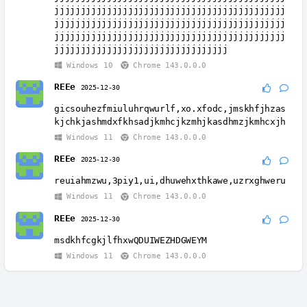
jjjjjjjjjjjjjjjjjjjjjjjjjjjjjjjjjjjjjjjjjjjj
jjjjjjjjjjjjjjjjjjjjjjjjjjjjjjjjjjjjjjjjjjjj
jjjjjjjjjjjjjjjjjjjjjjjjjjjjjjjjjjjjjjjjjjjj
jjjjjjjjjjjjjjjjjjjjjjjjjjjjjjjjj
Windows 10
Chrome 143.0.0.0
REEe
2025-12-30
gicsouhezfmiuluhrqwurlf,xo.xfodc,jmskhfjhzas
kjchkjashmdxfkhsadjkmhcjkzmhjkasdhmzjkmhcxjh
Windows 11
Chrome 143.0.0.0
REEe
2025-12-30
reuiahmzwu,3piy1,ui,dhuwehxthkawe,uzrxghweru
Windows 11
Chrome 143.0.0.0
REEe
2025-12-30
msdkhfcgkjlfhxwQDUIWEZHDGWEYM
Windows 11
Chrome 143.0.0.0