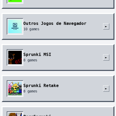
Outros Jogos de Navegador
►
10
games
Sprunki MSI
►
8
games
Sprunki Retake
►
8
games