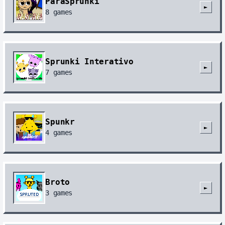
ParaSprunki
►
8
games
Sprunki Interativo
►
7
games
Spunkr
►
4
games
Broto
►
3
games