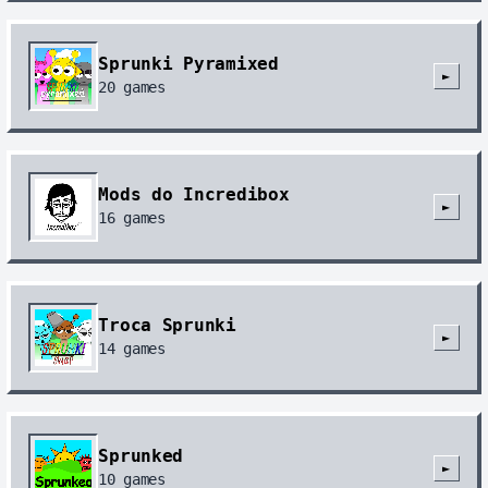
Sprunki Pyramixed
►
20
games
Mods do Incredibox
►
16
games
Troca Sprunki
►
14
games
Sprunked
►
10
games