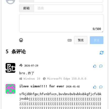
邮箱
0/500
预览
发送
5
条评论
🐴
2026-07-29
bro，炸了
Windows 10
Microsoft Edge 150.0.0.0
ilove simon!!!! for ever
2026-01-02
sfkjdbhfgo;hfvnbfvcn,bvvbnvbvbvbkvbkgfjcfvbk
jnvbbjjjjjjjjjjjjjjjjjjjjjjjjjjjjjjjjjjjjjjj
jjjjjjjjjjjjjjjjjjjjjjjjjjjjjjjjjjjjjjjjjjjj
jjjjjjjjjjjjjjjjjjjjjjjjjjjjjjjjjjjjjjjjjjjj