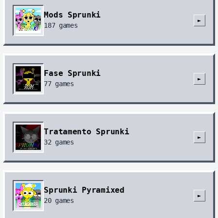
Mods Sprunki
►
187
games
Fase Sprunki
►
77
games
Tratamento Sprunki
►
32
games
Sprunki Pyramixed
►
20
games