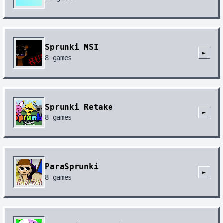
Sprunki MSI
►
8
games
Sprunki Retake
►
8
games
ParaSprunki
►
8
games