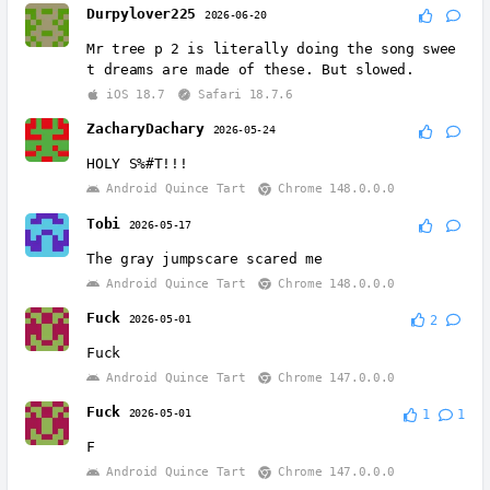
Durpylover225
2026-06-20
Mr tree p 2 is literally doing the song swee
t dreams are made of these. But slowed.
iOS 18.7
Safari 18.7.6
ZacharyDachary
2026-05-24
HOLY S%#T!!!
Android Quince Tart
Chrome 148.0.0.0
Tobi
2026-05-17
The gray jumpscare scared me
Android Quince Tart
Chrome 148.0.0.0
Fuck
2026-05-01
2
Fuck
Android Quince Tart
Chrome 147.0.0.0
Fuck
2026-05-01
1
1
F
Android Quince Tart
Chrome 147.0.0.0