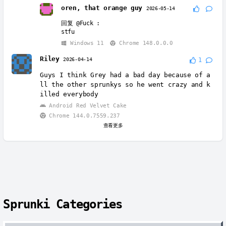
oren, that orange guy
2026-05-14
回复
@Fuck
:
stfu
Windows 11
Chrome 148.0.0.0
Riley
2026-04-14
1
Guys I think Grey had a bad day because of a
ll the other sprunkys so he went crazy and k
illed everybody
Android Red Velvet Cake
Chrome 144.0.7559.237
查看更多
Sprunki Categories