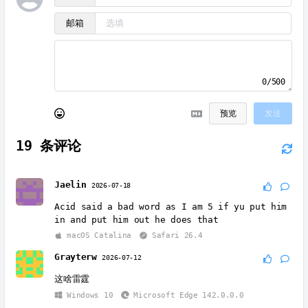
邮箱
0/500
预览
发送
19
条评论
Jaelin
2026-07-18
Acid said a bad word as I am 5 if yu put him
in and put him out he does that
macOS Catalina
Safari 26.4
Grayterw
2026-07-12
这啥雷霆
Windows 10
Microsoft Edge 142.0.0.0