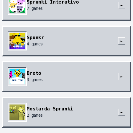
Sprunki Interativo
►
7
games
Spunkr
►
4
games
Broto
►
3
games
Mostarda Sprunki
►
2
games