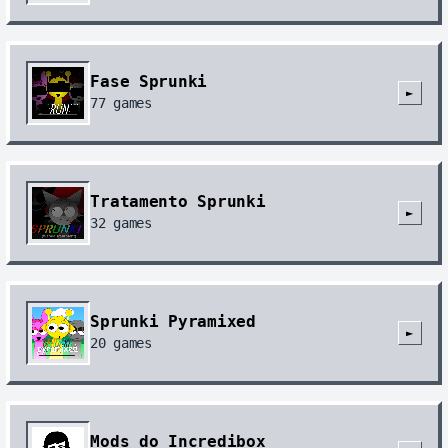
Fase Sprunki
►
77
games
Tratamento Sprunki
►
32
games
Sprunki Pyramixed
►
20
games
Mods do Incredibox