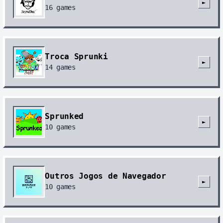
►
16
games
Troca Sprunki
►
14
games
Sprunked
►
10
games
Outros Jogos de Navegador
►
10
games