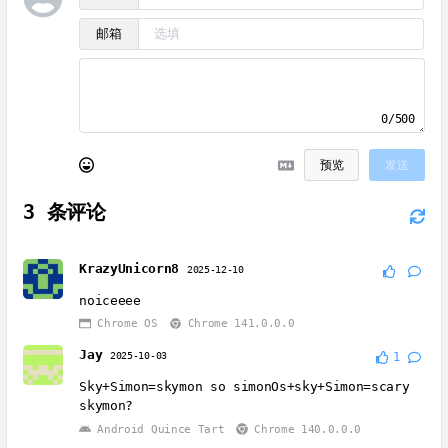
邮箱
0/500
预览
发送
3
条评论
KrazyUnicorn8
2025-12-10
noiceeee
Chrome OS
Chrome 141.0.0.0
Jay
2025-10-03
1
Sky+Simon=skymon so simonOs+sky+Simon=scary
skymon?
Android Quince Tart
Chrome 140.0.0.0