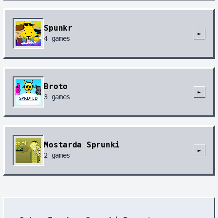
Spunkr
►
4
games
Broto
►
3
games
Mostarda Sprunki
►
2
games