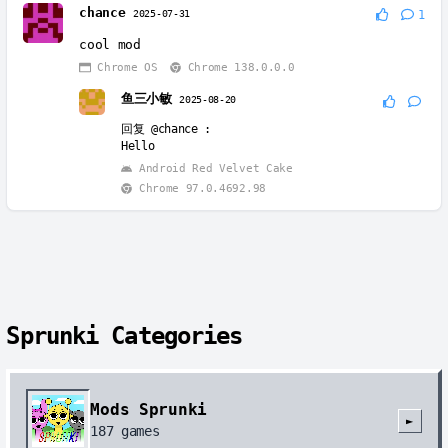
chance
2025-07-31
1
cool mod
Chrome OS
Chrome 138.0.0.0
鱼三小敏
2025-08-20
回复
@chance
:
Hello
Android Red Velvet Cake
Chrome 97.0.4692.98
Sprunki Categories
Mods Sprunki
►
187
games