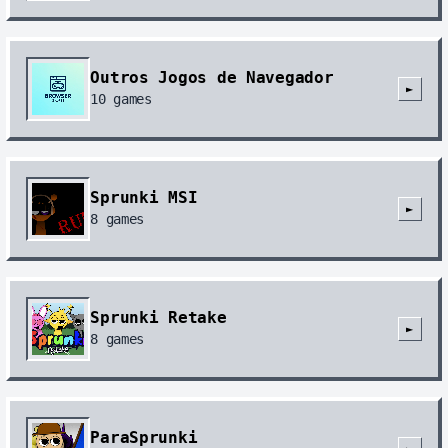
Outros Jogos de Navegador
►
10
games
Sprunki MSI
►
8
games
Sprunki Retake
►
8
games
ParaSprunki