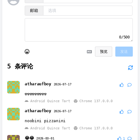
邮箱
0/500
预览
发送
5
条评论
atharaufboy
2026-07-17
☢️☢️☢️☢️☢️☢️☢️☢️☢️
Android Quince Tart
Chrome 137.0.0.0
atharaufboy
2026-07-17
noobini pizzanini
Android Quince Tart
Chrome 137.0.0.0
😂😂
2026-03-01
1