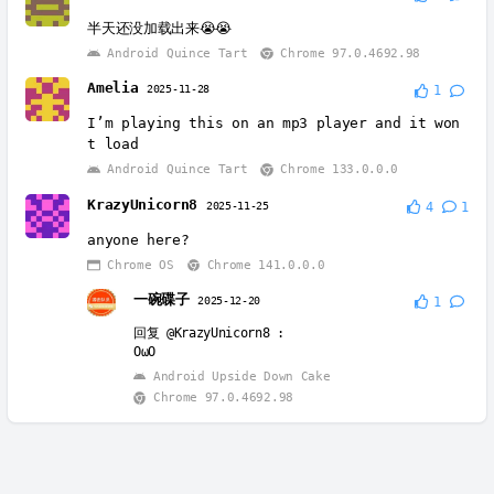
半天还没加载出来😭😭
Android Quince Tart
Chrome 97.0.4692.98
Amelia
2025-11-28
1
I’m playing this on an mp3 player and it won
t load
Android Quince Tart
Chrome 133.0.0.0
KrazyUnicorn8
2025-11-25
4
1
anyone here?
Chrome OS
Chrome 141.0.0.0
一碗碟子
2025-12-20
1
回复
@KrazyUnicorn8
:
OωO
Android Upside Down Cake
Chrome 97.0.4692.98