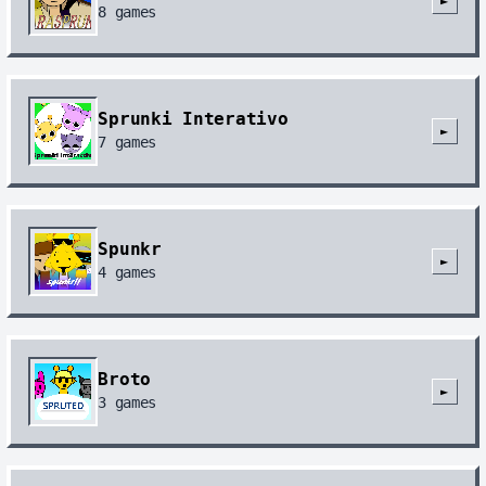
►
8
games
Sprunki Interativo
►
7
games
Spunkr
►
4
games
Broto
►
3
games