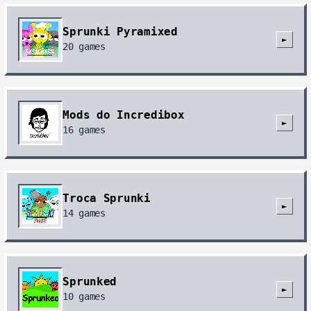
Sprunki Pyramixed
►
20
games
Mods do Incredibox
►
16
games
Troca Sprunki
►
14
games
Sprunked
►
10
games