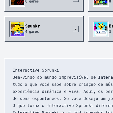
8
games
8
Spunkr
B
►
4
games
3
Interactive Sprunki
Bem-vindo ao mundo imprevisível de
Intera
tudo o que você sabe sobre criação de mú
experiência dinâmica e viva. Aqui, os per
de sons espontâneos. Se você deseja um j
O que torna o Interactive Sprunki diferen
Interactive Sprunki
é um mod inovador fei