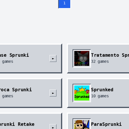
1
ase Sprunki
Tratamento Sp
►
games
32
games
roca Sprunki
Sprunked
►
games
10
games
prunki Retake
ParaSprunki
►