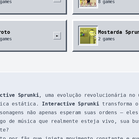
games
8
games
roto
Mostarda Spru
►
games
2
games
ctive Sprunki
, uma evolução revolucionária no 
sica estática.
Interactive Sprunki
transforma o 
sonagens não apenas esperam suas ordens — eles
ogo de música que realmente esteja vivo, sua b
te?
to por fãs que injeta movimento constante e ev