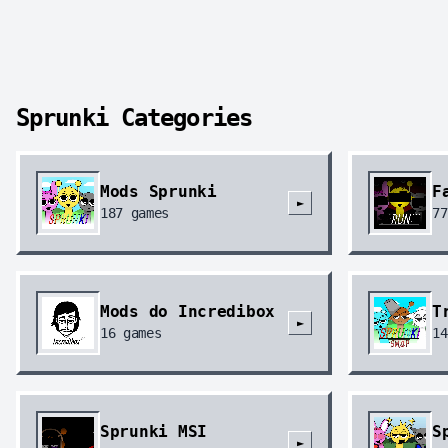
Sprunki Categories
Mods Sprunki
F
►
187
games
77
Mods do Incredibox
T
►
16
games
14
Sprunki MSI
S
►