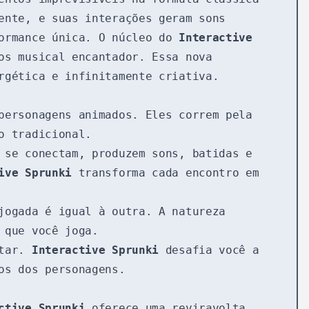
ente, e suas interações geram sons
formance única. O núcleo do
Interactive
os musical encantador. Essa nova
rgética e infinitamente criativa.
ersonagens animados. Eles correm pela
o tradicional.
 se conectam, produzem sons, batidas e
ive Sprunki
transforma cada encontro em
jogada é igual à outra. A natureza
 que você joga.
ntar.
Interactive Sprunki
desafia você a
os dos personagens.
ctive Sprunki
oferece uma reviravolta