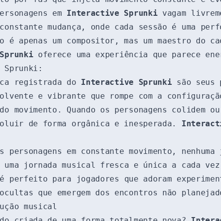
personagens em
Interactive Sprunki
vagam livrem
 constante mudança, onde cada sessão é uma per
o é apenas um compositor, mas um maestro do ca
Sprunki
oferece uma experiência que parece ene
 Sprunki:
rca registrada do
Interactive Sprunki
são seus p
olvente e vibrante que rompe com a configuraçã
do movimento. Quando os personagens colidem ou
voluir de forma orgânica e inesperada.
Interact
s personagens em constante movimento, nenhuma 
 uma jornada musical fresca e única a cada vez
 é perfeito para jogadores que adoram experime
ocultas que emergem dos encontros não planejad
ução musical
ndo criada de uma forma totalmente nova?
Intera