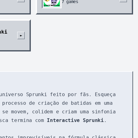
7
games
nki
►
universo Sprunki feito por fãs. Esqueça
processo de criação de batidas em uma
 se movem, colidem e criam uma sinfonia
usca termina com
Interactive Sprunki
.
entos imprevisíveis na fórmula clássica