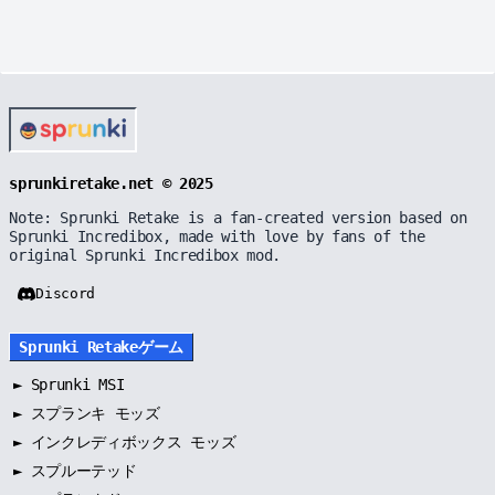
sprunkiretake.net © 2025
Note: Sprunki Retake is a fan-created version based on
Sprunki Incredibox, made with love by fans of the
original Sprunki Incredibox mod.
Discord
Sprunki Retakeゲーム
►
Sprunki MSI
►
スプランキ モッズ
►
インクレディボックス モッズ
►
スプルーテッド