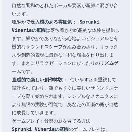
自然な調和のとれたボーカル要素が新鮮に混ざり合
います。
穏やかで没入感のある雰囲気：
Sprunki
Vineriaの庭園
は落ち着きと瞑想的な体験を提供し
ます。鮮やかでありながら心地よいビジュアルと有
機的なサウンドスケープが組み合わさり、リラック
スや創造的表現に最適な平和な環境を作り出しま
す。まさにリラクゼーションにぴったりの
リズムゲ
ーム
です。
直感的で楽しい創作体験：
使いやすさを重視して
設計されており、誰でもすぐに美しいサウンドスケ
ープを育て始められます。シンプルなメカニクスに
より無限の実験が可能で、あなたの音楽の庭が自然
に成長していきます。
ゲームプレイ：音楽の庭を育てる方法
Sprunki Vineriaの庭園
のゲームプレイは、