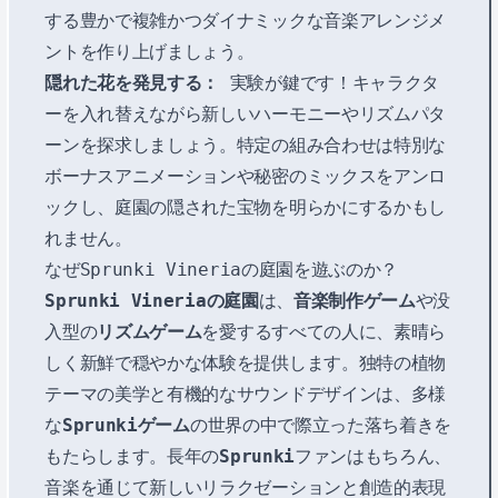
する豊かで複雑かつダイナミックな音楽アレンジメ
ントを作り上げましょう。
隠れた花を発見する：
実験が鍵です！キャラクタ
ーを入れ替えながら新しいハーモニーやリズムパタ
ーンを探求しましょう。特定の組み合わせは特別な
ボーナスアニメーションや秘密のミックスをアンロ
ックし、庭園の隠された宝物を明らかにするかもし
れません。
なぜSprunki Vineriaの庭園を遊ぶのか？
Sprunki Vineriaの庭園
は、
音楽制作ゲーム
や没
入型の
リズムゲーム
を愛するすべての人に、素晴ら
しく新鮮で穏やかな体験を提供します。独特の植物
テーマの美学と有機的なサウンドデザインは、多様
な
Sprunkiゲーム
の世界の中で際立った落ち着きを
もたらします。長年の
Sprunki
ファンはもちろん、
音楽を通じて新しいリラクゼーションと創造的表現