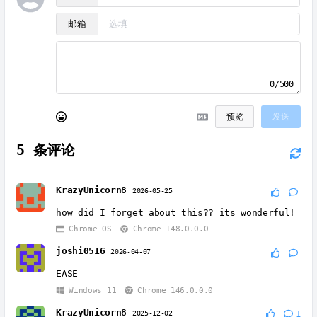
邮箱
0/500
预览
发送
5
条评论
KrazyUnicorn8
2026-05-25
how did I forget about this?? its wonderful!
Chrome OS
Chrome 148.0.0.0
joshi0516
2026-04-07
EASE
Windows 11
Chrome 146.0.0.0
KrazyUnicorn8
2025-12-02
1