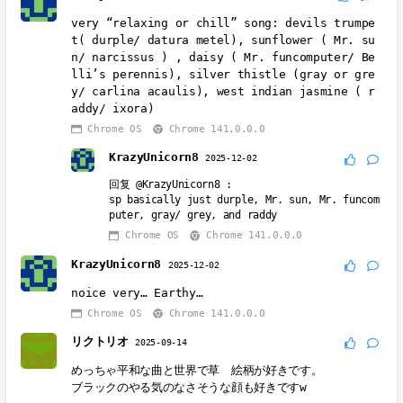
very “relaxing or chill” song: devils trumpe
t( durple/ datura metel), sunflower ( Mr. su
n/ narcissus ) , daisy ( Mr. funcomputer/ Be
lli’s perennis), silver thistle (gray or gre
y/ carlina acaulis), west indian jasmine ( r
addy/ ixora)
Chrome OS
Chrome 141.0.0.0
KrazyUnicorn8
2025-12-02
回复
@KrazyUnicorn8
:
sp basically just durple, Mr. sun, Mr. funcom
puter, gray/ grey, and raddy
Chrome OS
Chrome 141.0.0.0
KrazyUnicorn8
2025-12-02
noice very… Earthy…
Chrome OS
Chrome 141.0.0.0
リクトリオ
2025-09-14
めっちゃ平和な曲と世界で草 絵柄が好きです。
ブラックのやる気のなさそうな顔も好きですw