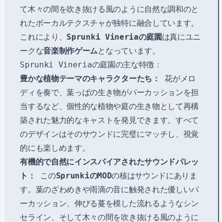
て木々の間を吹き抜ける風のように自然な調和のと
れたボーカルテクスチャが独特に融合しています。
これにより、
Sprunki Vineriaの庭園
は真にユニ
ークな
音楽制作ゲーム
となっています。
Sprunki Vineriaの庭園の主な特徴：
豊かな植物テーマのキャラクターたち：
花がメロ
ディを奏で、葉っぱの生き物がパーカッションを担
当するなど、個性的な植物や庭の生き物として再構
築された魅力的なキャストを発見できます。すべて
のデザインはそのサウンドに完璧にマッチし、視覚
的にも楽しめます。
有機的で自然にインスパイアされたサウンドパレッ
ト：
この
SprunkiのMOD
の核はサウンドにありま
す。葉のざわめきや雨滴の音に触発された優しいパ
ーカッション、伸びる蔓を模した流れるようなシン
セライン、そして木々の間を吹き抜ける風のように