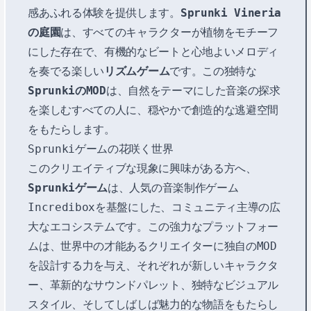
感あふれる体験を提供します。
Sprunki Vineria
の庭園
は、すべてのキャラクターが植物をモチーフ
にした存在で、有機的なビートと心地よいメロディ
を奏でる楽しい
リズムゲーム
です。この独特な
SprunkiのMOD
は、自然をテーマにした音楽の探求
を楽しむすべての人に、穏やかで創造的な逃避空間
をもたらします。
Sprunkiゲームの花咲く世界
このクリエイティブな現象に興味がある方へ、
Sprunkiゲーム
は、人気の音楽制作ゲーム
Incrediboxを基盤にした、コミュニティ主導の広
大なエコシステムです。この強力なプラットフォー
ムは、世界中の才能あるクリエイターに独自のMOD
を設計する力を与え、それぞれが新しいキャラクタ
ー、革新的なサウンドパレット、独特なビジュアル
スタイル、そしてしばしば魅力的な物語をもたらし