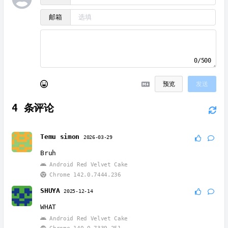
邮箱
0/500
预览
发送
4
条评论
Temu simon
2026-03-29
Bruh
Android Red Velvet Cake
Chrome 142.0.7444.236
SHUYA
2025-12-14
WHAT
Android Red Velvet Cake