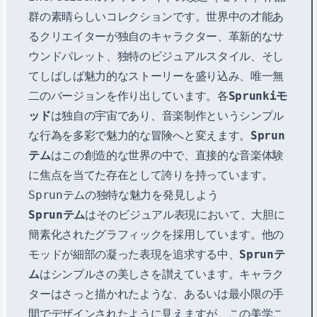
群の素晴らしいコレクションです。世界中の才能あ
るクリエイターが独自のキャラクター、革新的なサ
ウンドパレット、独特のビジュアルスタイル、そし
てしばしば魅力的なストーリーを盛り込み、唯一無
二のバージョンを作り出しています。各
Sprunkiモ
ッド
は独自の宇宙であり、音楽制作というシンプル
な行為を多彩で魅力的な冒険へと変えます。
Sprun
テム
はこの創造的な世界の中で、直接的な音楽体験
に焦点を当てた存在として誇りを持っています。
Sprunテムの独特な魅力を発見しよう
Sprunテム
はそのビジュアル表現において、大胆に
簡素化されたグラフィックを採用しています。他の
モッドが細部の凝った表現を追求する中、
Sprunテ
ム
はシンプルさの美しさを讃えています。キャラク
ターはさっと描かれたような、あるいは最小限の手
間でデザインされたように見えますが、この美学こ