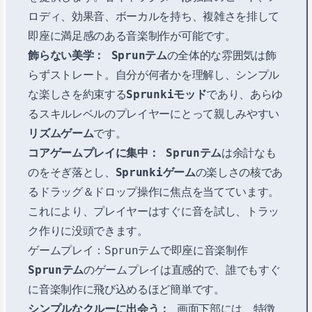
ロディ、効果音、ボーカルを持ち、複雑さを排して
即座に満足感のある音楽制作が可能です。
飾らない美学：
Sprunテム
の全体的な雰囲気は飾
らずストレート。自分が何者かを理解し、シンプル
な楽しさを約束する
Sprunkiモッド
であり、あらゆ
るスキルレベルのプレイヤーにとって親しみやすい
リズムゲーム
です。
コアゲームプレイに集中：
Sprunテム
は余計なも
のをそぎ落とし、
Sprunkiゲーム
の楽しさの核であ
るドラッグ＆ドロップ操作に焦点を当てています。
これにより、プレイヤーはすぐに音を試し、トラッ
ク作りに没頭できます。
ゲームプレイ：Sprunテムで即座に音楽制作
Sprunテム
のゲームプレイは直感的で、誰でもすぐ
に音楽制作に飛び込めるほど簡単です。
シンプルなクルーに出会う：
画面下部には、特徴