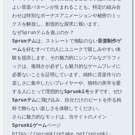
よい音楽パターンが生まれることも。特定の組み合
わせは特別なボーナスアニメーションや秘密のミッ
クスを解放し、創造的な探求に報います。
なぜSprunテムを遊ぶのか？
Sprunテム
は、ストレートで無駄のない
音楽制作ゲ
ーム
を好むすべての人にユニークで親しみやすい体
験を提供します。その魅力的にシンプルなグラフィ
ックは、複雑さが必ずしも魅力的なゲームプレイに
必要ないことを証明しています。純粋に音楽作りの
楽しさに集中したいプレイヤーや、独特の美学を愛
する人にとって理想的な
Sprunkiモッド
です。ぜひ
Sprunテム
に飛び込み、自分だけのビートを作る純
粋で飾らない楽しさを体験してください。
さらに魅力的なモッドは、当サイトのメイン
Sprunkiゲーム
ページ
https://sprunkiretake.net/sprunki-