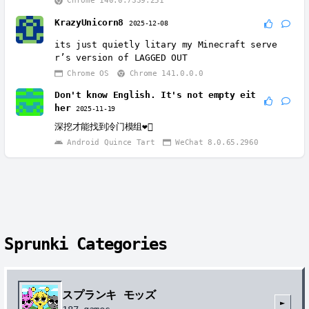
Chrome 140.0.7339.251
KrazyUnicorn8
2025-12-08
its just quietly litary my Minecraft serve
r’s version of LAGGED OUT
Chrome OS
Chrome 141.0.0.0
Don't know English. It's not empty eit
her
2025-11-19
深挖才能找到冷门模组❤️‍🔥
Android Quince Tart
WeChat 8.0.65.2960
Sprunki Categories
スプランキ モッズ
►