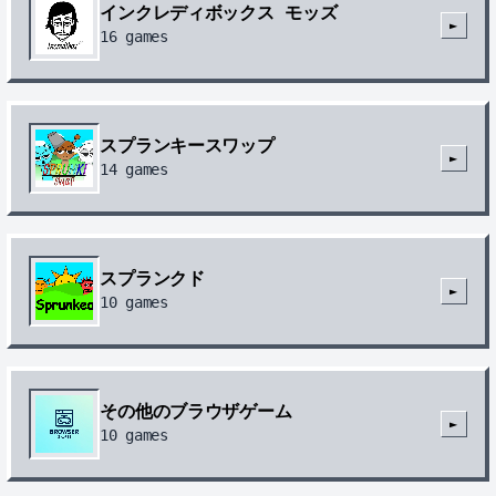
インクレディボックス モッズ
►
16
games
スプランキースワップ
►
14
games
スプランクド
►
10
games
その他のブラウザゲーム
►
10
games