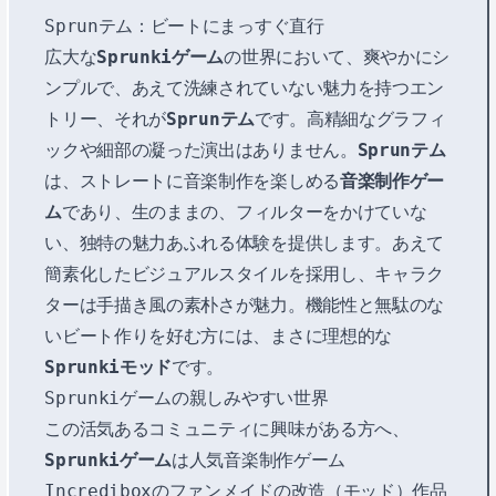
Sprunテム：ビートにまっすぐ直行
広大な
Sprunkiゲーム
の世界において、爽やかにシ
ンプルで、あえて洗練されていない魅力を持つエン
トリー、それが
Sprunテム
です。高精細なグラフィ
ックや細部の凝った演出はありません。
Sprunテム
は、ストレートに音楽制作を楽しめる
音楽制作ゲー
ム
であり、生のままの、フィルターをかけていな
い、独特の魅力あふれる体験を提供します。あえて
簡素化したビジュアルスタイルを採用し、キャラク
ターは手描き風の素朴さが魅力。機能性と無駄のな
いビート作りを好む方には、まさに理想的な
Sprunkiモッド
です。
Sprunkiゲームの親しみやすい世界
この活気あるコミュニティに興味がある方へ、
Sprunkiゲーム
は人気音楽制作ゲーム
Incrediboxのファンメイドの改造（モッド）作品