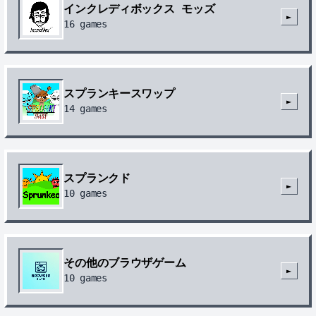
インクレディボックス モッズ
►
16
games
スプランキースワップ
►
14
games
スプランクド
►
10
games
その他のブラウザゲーム
►
10
games