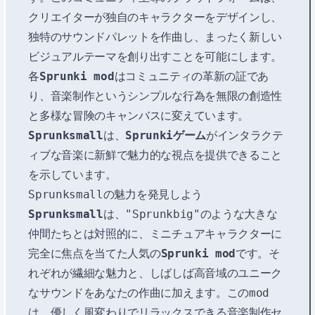
クリエイターが独自のキャラクターをデザインし、
独特のサウンドパレットを作曲し、まったく新しい
ビジュアルテーマを創り出すことを可能にします。
各
Sprunki mod
はコミュニティの革新の証であ
り、音楽制作というシンプルな行為を無限の創造性
と多様な冒険のキャンバスに変えています。
Sprunksmall
は、
Sprunkiゲーム
がインタラクテ
ィブな音楽に新鮮で魅力的な視点を提供できること
を示しています。
Sprunksmallの魅力を発見しよう
Sprunksmall
は、"Sprunkbig"のような大きな
仲間たちとは対照的に、ミニチュアキャラクターに
完全に焦点を当てた人気の
Sprunki mod
です。そ
れぞれが繊細な魅力と、しばしば高音域のユニーク
なサウンドをあなたの作曲に加えます。このmod
は、優しく風変わりでリラックスできる音楽制作セ