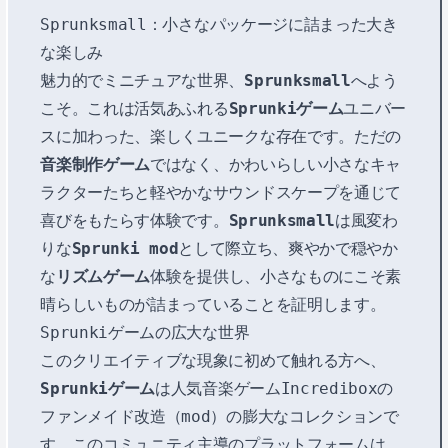
Sprunksmall：小さなパッケージに詰まった大き
な楽しみ
魅力的でミニチュアな世界、
Sprunksmall
へよう
こそ。これは活気あふれる
Sprunkiゲーム
ユニバー
スに加わった、楽しくユニークな存在です。ただの
音楽制作ゲーム
ではなく、かわいらしい小さなキャ
ラクターたちと軽やかなサウンドスケープを通じて
喜びをもたらす体験です。
Sprunksmall
は風変わ
りな
Sprunki mod
として際立ち、爽やかで穏やか
な
リズムゲーム
体験を提供し、小さなものにこそ素
晴らしいものが詰まっていることを証明します。
Sprunkiゲームの広大な世界
このクリエイティブな現象に初めて触れる方へ、
Sprunkiゲーム
は人気音楽ゲームIncrediboxの
ファンメイド改造（mod）の膨大なコレクションで
す。このコミュニティ主導のプラットフォームは、