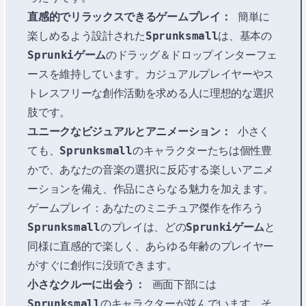
直感的でリラックスできるゲームプレイ：
簡単に
楽しめるよう設計された
Sprunksmall
は、基本の
Sprunkiゲーム
のドラッグ＆ドロップインターフェ
ースを維持しています。カジュアルプレイヤーやス
トレスフリーな創作活動を求める人に理想的な選択
肢です。
ユニークなビジュアルとアニメーション：
小さく
ても、
Sprunksmall
のキャラクターたちは個性豊
かで、あなたの音楽の選択に反応する楽しいアニメ
ーションを備え、作品にさらなる魅力を加えます。
ゲームプレイ：あなたのミニチュア傑作を作ろう
Sprunksmall
のプレイは、どの
Sprunkiゲーム
と
同様に直感的で楽しく、あらゆる年齢のプレイヤー
がすぐに創作に没頭できます。
小さなクルーに出会う：
画面下部には
Sprunksmall
のキャラクターが並んでいます。そ