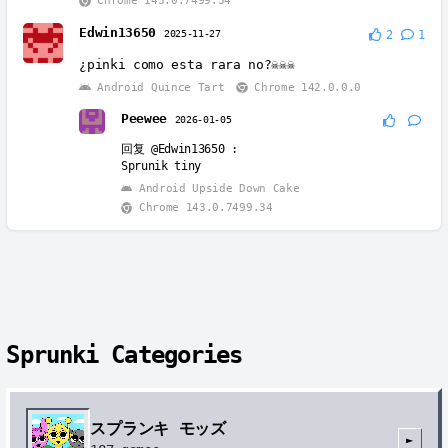
Chrome 143.0.7499.34
Edwin13650
2025-11-27
2
1
¿pinki como esta rara no?☠☠☠
Android Quince Tart
Chrome 142.0.0.0
Peewee
2026-01-05
回复
@Edwin13650
:
Sprunik tiny
Android Upside Down Cake
Chrome 143.0.7499.34
Sprunki Categories
スプランキ モッズ
►