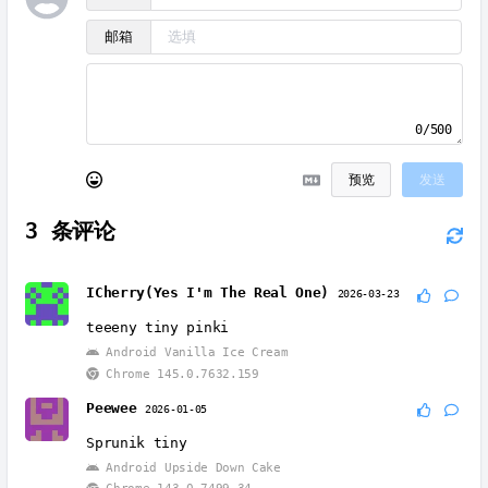
邮箱
0/500
预览
发送
3
条评论
ICherry(Yes I'm The Real One)
2026-03-23
teeeny tiny pinki
Android Vanilla Ice Cream
Chrome 145.0.7632.159
Peewee
2026-01-05
Sprunik tiny
Android Upside Down Cake