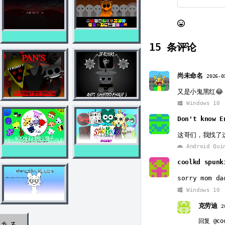
15
条评论
尚未命名
2026-0
又是小鬼黑红😂
Windows 10
Don't know E
这哥们，我找了
Android Qui
coolkd spunk
sorry mom da
Windows 10
克劳迪
2
回复
@co
のある