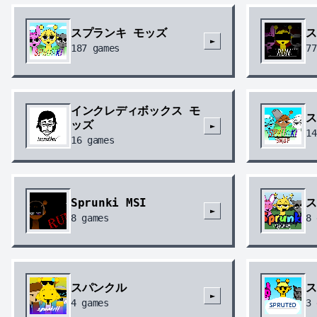
スプランキ モッズ
ス
►
187
games
77
インクレディボックス モ
ス
ッズ
►
14
16
games
Sprunki MSI
ス
►
8
games
8
スパンクル
ス
►
4
games
3