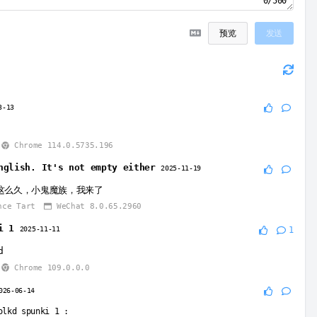
0/500
预览
发送
3-13
Chrome 114.0.5735.196
nglish. It's not empty either
2025-11-19
这么久，小鬼魔族，我来了
nce Tart
WeChat 8.0.65.2960
i 1
2025-11-11
1
d
Chrome 109.0.0.0
026-06-14
olkd spunki 1
: