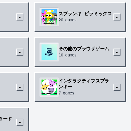
nki收信员：布鲁德工作室修改器之神：国庆出去玩
2025-09-28
スプランキ ピラミックス
是国人😀
:
►
►
😎
20
games
d Red Velvet Cake
Chrome 115.0.5790.168
a que sou
2026-06-13
是国人😀
:
その他のブラウザゲーム
ir o que você está dizendo
►
►
10
games
id Snow Cone
WeChat 8.0.74.3120
インタラクティブスプラ
ンキー
►
►
7
games
タード
►