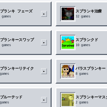
sPru
プランキ フェーズ
スプランキ治療
回复
@我
►
🤓🤓🤓😎
games
32
games
Androi
hmmOlh
回复
@我
プランキースワップ
スプランクド
Quer ouv
►
games
10
games
Andro
プランキーリテイク
パラスプランキー
►
games
8
games
プルーテッド
スプランキーマス
►
games
2
games