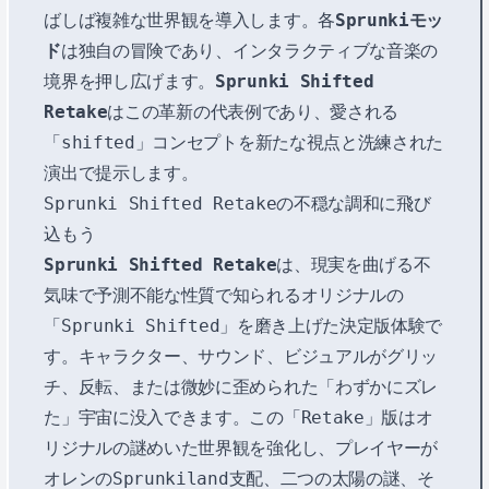
ばしば複雑な世界観を導入します。各
Sprunkiモッ
ド
は独自の冒険であり、インタラクティブな音楽の
境界を押し広げます。
Sprunki Shifted
Retake
はこの革新の代表例であり、愛される
「shifted」コンセプトを新たな視点と洗練された
演出で提示します。
Sprunki Shifted Retakeの不穏な調和に飛び
込もう
Sprunki Shifted Retake
は、現実を曲げる不
気味で予測不能な性質で知られるオリジナルの
「Sprunki Shifted」を磨き上げた決定版体験で
す。キャラクター、サウンド、ビジュアルがグリッ
チ、反転、または微妙に歪められた「わずかにズレ
た」宇宙に没入できます。この「Retake」版はオ
リジナルの謎めいた世界観を強化し、プレイヤーが
オレンのSprunkiland支配、二つの太陽の謎、そ