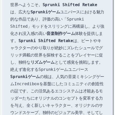
世界へようこそ。
Sprunki Shifted Retake
は、広大な
Sprunkiゲーム
ユニバースにおける魅力
的な作品であり、評価の高い「Sprunki
Shifted」モッドをスリリングに再構築し、より強
化され没入感の高い
音楽制作ゲーム
体験を提供しま
す。
Sprunki Shifted Retake
は、ビートやキ
ャラクターのやり取りが絶妙にズレたシュールでグ
リッチ満載の世界を探検することをプレイヤーに促
し、独特な
リズムゲーム
として感覚を挑戦します。
絶えず進化するSprunkiゲームユニバース
Sprunkiゲーム
の核は、人気の音楽ミキシングゲー
ムIncrediboxを基盤にしたコミュニティの創造性
の証です。この活気あるエコシステムは才能あるモ
ッダーたちにオリジナルのコンセプトを変革する力
を与え、全く新しいキャラクター、オリジナルのサ
ウンドスケープ、独特のビジュアル美学、そしてし