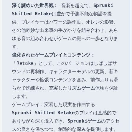
深く謎めいた世界観：
音楽を超えて、
Sprunki
Shifted Retake
は豊かで予測不能な物語を提
供。プレイヤーはパワーの誤作動、オレンの影響、
その他奇妙な出来事の手がかりを組み合わせ、あら
ゆる音の組み合わせがゲームの謎への一歩となりま
す。
強化されたゲームプレイとコンテンツ：
「Retake」として、このバージョンはしばしばサ
ウンドの再制作、キャラクターモデルの更新、新キ
ャラクターや拡張コンテンツを含み、前作よりも滑
らかで洗練され、充実した
リズムゲーム
体験を保証
します。
ゲームプレイ：変容した現実を作曲する
Sprunki Shifted Retake
のプレイは直感的で
ありながら深く没入でき、
Sprunkiゲーム
のアクセ
スの良さを保ちつつ、創造的な深みを提供します。