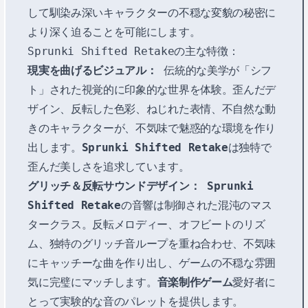
して馴染み深いキャラクターの不穏な変貌の秘密に
より深く迫ることを可能にします。
Sprunki Shifted Retakeの主な特徴：
現実を曲げるビジュアル：
伝統的な美学が「シフ
ト」された視覚的に印象的な世界を体験。歪んだデ
ザイン、反転した色彩、ねじれた表情、不自然な動
きのキャラクターが、不気味で魅惑的な環境を作り
出します。
Sprunki Shifted Retake
は独特で
歪んだ美しさを追求しています。
グリッチ＆反転サウンドデザイン：
Sprunki
Shifted Retake
の音響は制御された混沌のマス
タークラス。反転メロディー、オフビートのリズ
ム、独特のグリッチ音ループを重ね合わせ、不気味
にキャッチーな曲を作り出し、ゲームの不穏な雰囲
気に完璧にマッチします。
音楽制作ゲーム
愛好者に
とって実験的な音のパレットを提供します。