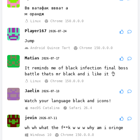
Вв ватафак ввват а
м орандж
Linux
Chrome 150.0.0.0
Player167
2026-07-24
Jump
Android Quince Tart
Chrome 150.0.0.0
Matias
2026-07-17
It reminds me of black infection final boss
battle thats mr black and i like it 👌
Linux
Chrome 150.0.0.0
Jaelin
2026-07-13
Watch your language black and icons!
macOS Catalina
Safari 26.4
jevin
2026-07-11
wh wh what the f**k w w w why am i oringe
Windows 10
Chrome 150.0.0.0