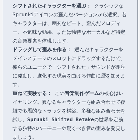
シフトされたキャラクターを選ぶ：
クラシックな
Sprunkiアイコンの歪んだバージョンから選択。各
キャラクターは、幽玄なビート、歪んだメロディ
ー、不気味な効果、または独特なボーカルなど特定
の音楽要素を体現します。
ドラッグして歪みを作る：
選んだキャラクターを
メインステージのスロットにドラッグするだけで、
彼らのユニークで「シフトされた」サウンドが即座
に発動し、進化する現実を曲げる作曲に層を加えま
す。
重ねて実験する：
この
音楽制作ゲーム
の核心はレ
イヤリング。異なるキャラクターを組み合わせて複
雑で多層的なトラックを構築。多様な組み合わせを
試し、
Sprunki Shifted Retake
の世界を定義
する独特のハーモニーや驚くべき音の歪みを発見し
ましょう。