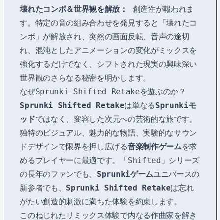
壊れたコンボ＆世界観を解放：
創造性が報われま
す。特定の音の組み合わせを発見すると「壊れたコ
ンボ」が解放され、突然の画面反転、音声の途切
れ、混沌としたアニメーションの変化がミックスを
強化するだけでなく、シフトされた現実の興味深い
世界観のさらなる秘密を明かします。
なぜSprunki Shifted Retakeを遊ぶのか？
Sprunki Shifted Retake
は単なる
Sprunkiモ
ッド
ではなく、変容した次元への芸術的な旅です。
独特のビジュアル、魅力的な物語、実験的なサウン
ドデザインで限界を押し広げる
音楽制作ゲーム
を求
めるプレイヤーに最適です。「Shifted」シリーズ
の長年のファンでも、
Sprunkiゲーム
ユニバースの
新参者でも、
Sprunki Shifted Retake
は忘れ
がたい創造的刺激に満ちた体験を約束します。
このねじれたリミックス体験で内なる作曲家を解き