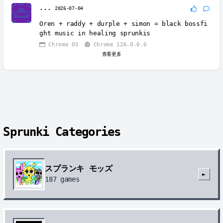
...
2026-07-04
Oren + raddy + durple + simon = black bossfi
ght music in healing sprunkis
Chrome OS
Chrome 126.0.0.0
查看更多
Sprunki Categories
スプランキ モッズ
►
187
games