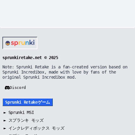
sprunkiretake.net © 2025
Note: Sprunki Retake is a fan-created version based on
Sprunki Incredibox, made with love by fans of the
original Sprunki Incredibox mod.
Discord
Sprunki Retakeゲーム
►
Sprunki MSI
►
スプランキ モッズ
►
インクレディボックス モッズ