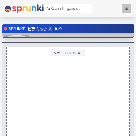
≡
Menu
SPRUNKI ピラミックス 0.9
Play
ADVERTISEMENT