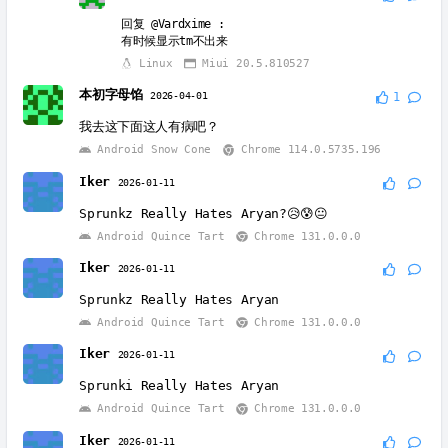
回复
@Vardxime
:
有时候显示tm不出来
Linux
Miui 20.5.810527
本初字母馅
2026-04-01
1
我去这下面这人有病吧？
Android Snow Cone
Chrome 114.0.5735.196
Iker
2026-01-11
Sprunkz Really Hates Aryan?😥😰😐
Android Quince Tart
Chrome 131.0.0.0
Iker
2026-01-11
Sprunkz Really Hates Aryan
Android Quince Tart
Chrome 131.0.0.0
Iker
2026-01-11
Sprunki Really Hates Aryan
Android Quince Tart
Chrome 131.0.0.0
Iker
2026-01-11