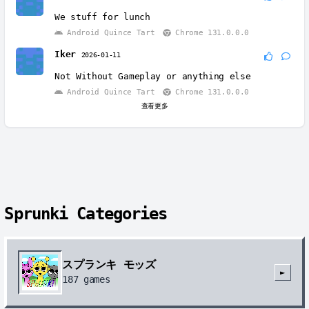
We stuff for lunch
Android Quince Tart
Chrome 131.0.0.0
Iker
2026-01-11
Not Without Gameplay or anything else
Android Quince Tart
Chrome 131.0.0.0
查看更多
Sprunki Categories
スプランキ モッズ
►
187
games