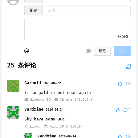
邮箱
0/500
预览
发送
25
条评论
Garnold
2026-06-22
im so gald im not dead again
Windows 10
Chrome 149.0.0.0
Vardxime
2026-06-14
1
Sky have some Bug
Linux
Miui 20.5.810527
Vardxime
2026-06-14