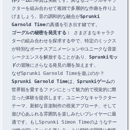
作ゲーム
の本質は実験です。異なるゴーグルキャラ
クターを組み合わせて複雑で多層的な作曲を作り上
げましょう。音の調和的な融合が
Sprunki
Garnold Time
の真価を引き出す鍵です。
ゴーグルの秘密を発見する：
さまざまなキャラク
ターの組み合わせを探求する中で、特定のミックス
が特別なボーナスアニメーションやユニークな音楽
シークエンスを解放することがあり、
Sprunkiモッ
ド
の冒険にさらなる発見の層を加えます。
なぜSprunki Garnold Timeを遊ぶのか？
Sprunki Garnold Time
は、
Sprunkiゲーム
の
世界観を愛するファンにとって魅力的で視覚的に際
立った体験を提供します。ユニークなキャラクター
テーマ、新鮮な音楽制作の視覚アプローチ、そして
遊び心あふれる雰囲気を楽しみたいプレイヤーに最
適です。もし
Sprunki Simon Time
のようなテー