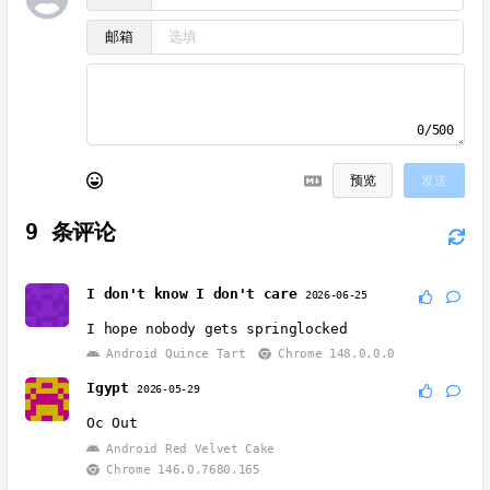
邮箱
0/500
预览
发送
9
条评论
I don't know I don't care
2026-06-25
I hope nobody gets springlocked
Android Quince Tart
Chrome 148.0.0.0
Igypt
2026-05-29
Oc Out
Android Red Velvet Cake
Chrome 146.0.7680.165