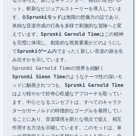
る力を与え、新たなキャラクター、独自の音色パレ
ット、斬新なビジュアルストーリーを導入していま
す。各
Sprunkiモッド
は無限の想像力の証であり、
単純な音楽作成の行為を多様で刺激的な冒険へと変
えています。
Sprunki Garnold Time
はこの精神
を完璧に体現し、創造的な視覚要素がどのようにし
て
Sprunkiゲーム
内でまったく新しい音楽の旅を生
み出すかを示しています。
Sprunki Garnold Timeの世界を紐解く
Sprunki Simon Time
のようなテーマ性の深いモ
ッドに触発されつつも、
Sprunki Garnold Time
はより軽やかで好奇心旺盛なアプローチを取ってい
ます。中心となるコンセプトは、すべてのキャラク
ターがガーノルドの特徴的なゴーグルを着用してい
ることにあり、音楽環境を新たな視点で捉え、相互
作用する方法を示唆しています。このモッドは、単