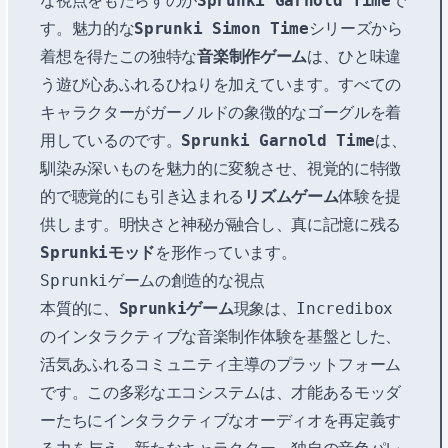
な視点をもたらすのが
Sprunki Garnold Time
で
す。魅力的な
Sprunki Simon Time
シリーズから
着想を得たこの独特な
音楽制作ゲーム
は、ひと味違
う遊び心あふれるひねりを加えています。すべての
キャラクターがガーノルドの象徴的なゴーグルを着
用しているのです。
Sprunki Garnold Time
は、
馴染み深いものを魅力的に変貌させ、視覚的に特徴
的で聴覚的にも引き込まれる
リズムゲーム
体験を提
供します。明快さと神秘が融合し、真に記憶に残る
Sprunkiモッド
を形作っています。
Sprunkiゲームの創造的な視点
本質的に、
Sprunkiゲーム
現象は、Incredibox
のインタラクティブな音楽制作体験を基盤とした、
活気あふれるコミュニティ主導のプラットフォーム
です。この多彩なエコシステムは、才能あるモッダ
ーたちにインタラクティブなオーディオを再定義す