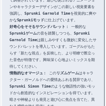
て調整されています。遊び心あふれるアニメーショ
ンやキャラクターデザインがこの新しい視覚要素を
強調し、
Sprunki Garnold Time
を視覚的に爽や
かな
Sprunkiモッド
に仕上げています。
好奇心をそそるサウンドパレット：
一般的な
Sprunkiゲーム
の音を踏襲しつつも、
Sprunki
Garnold Time
は親しみやすくも微妙に変化したサ
ウンドパレットを導入しています。ゴーグルがもた
らす「新たな視点」を反映した、より明瞭で際立っ
た音色が特徴です。興味深く心地よいミックスを期
待してください。
情熱的なオマージュ：
この
リズムゲーム
はキャラ
クター・ガーノルドへの愛情あふれる賛辞であり、
Sprunki Simon Time
のような物語性の強いモッ
ドから創造的なインスピレーションを得ています。
暗さや神秘よりも発見と遊び心に焦点を当てた、異