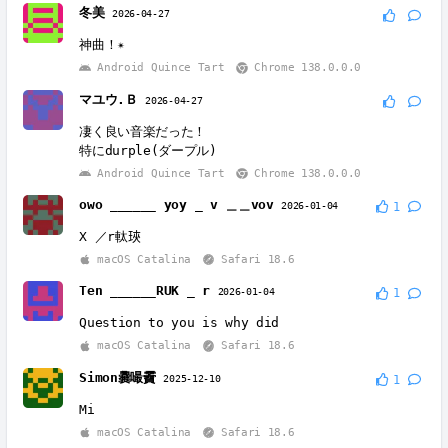
冬美
2026-04-27
神曲！✴️
Android Quince Tart
Chrome 138.0.0.0
マユウ.Ｂ
2026-04-27
凄く良い音楽だった！
特にdurple(ダープル)
Android Quince Tart
Chrome 138.0.0.0
owo ______ yoy _ v ＿＿vov
2026-01-04
1
X ／r軚𤥵
macOS Catalina
Safari 18.6
Ten ______RUK _ r
2026-01-04
1
Question to you is why did
macOS Catalina
Safari 18.6
Simon爨嘬靌
2025-12-10
1
Mi
macOS Catalina
Safari 18.6