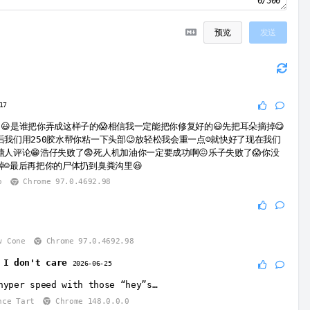
0/500
预览
发送
17
😃是谁把你弄成这样子的😱相信我一定能把你修复好的😃先把耳朵摘掉😋
后我们用250胶水帮你粘一下头部😉放轻松我会重一点☺️就快好了现在我们
人评论😁浩仔失败了😨死人机加油你一定要成功啊😖乐子失败了😱你没
掉☺️最后再把你的尸体扔到臭粪沟里😃
o
Chrome 97.0.4692.98
w Cone
Chrome 97.0.4692.98
w I don't care
2026-06-25
hyper speed with those “hey”s…
nce Tart
Chrome 148.0.0.0