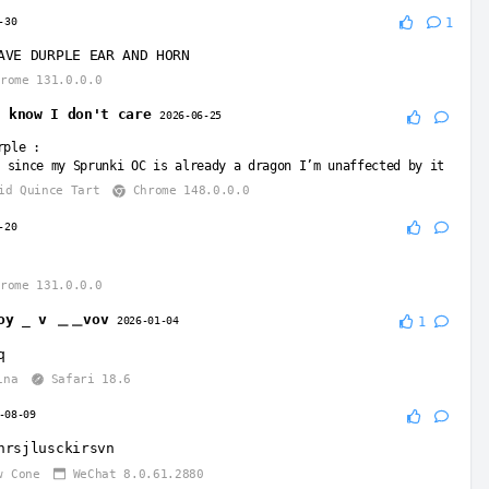
-30
1
AVE DURPLE EAR AND HORN
rome 131.0.0.0
t know I don't care
2026-06-25
rple
:
 since my Sprunki OC is already a dragon I’m unaffected by it
id Quince Tart
Chrome 148.0.0.0
-20
rome 131.0.0.0
yoy _ v ＿＿vov
2026-01-04
1
q
ina
Safari 18.6
-08-09
hrsjlusckirsvn
w Cone
WeChat 8.0.61.2880