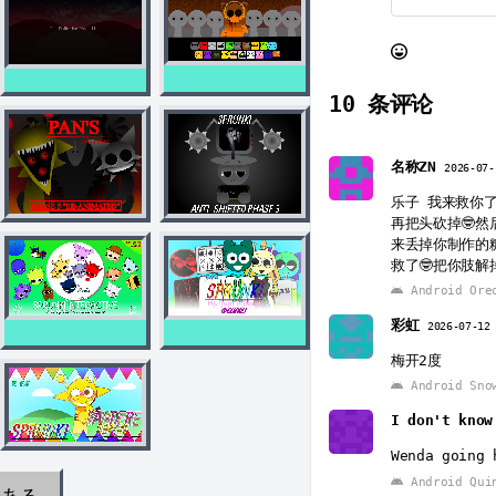
10
条评论
名称ZN
2026-07-
乐子 我来救你了
再把头砍掉🤓然
来丢掉你制作的糖
救了🤓把你肢解
Android Ore
彩虹
2026-07-12
梅开2度
Android Sno
I don't kno
Wenda going 
Android Qui
のある