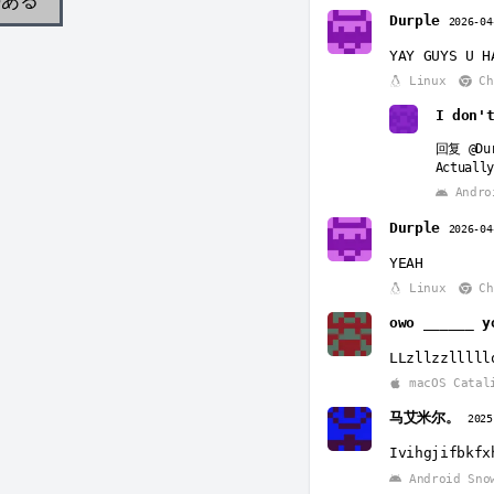
Durple
2026-04
YAY GUYS U H
Linux
Ch
I don'
回复
@Du
Actually
Andro
Durple
2026-04
YEAH
Linux
Ch
owo ______ 
LLzllzzlllll
macOS Catal
马艾米尔。
2025
Ivihgjifbkfx
Android Sno