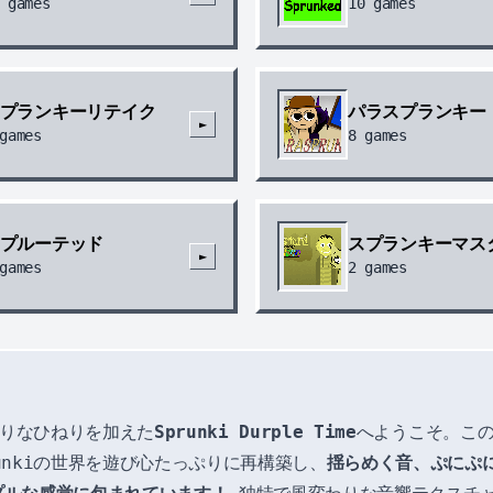
games
10
games
プランキーリテイク
パラスプランキー
►
games
8
games
プルーテッド
スプランキーマス
►
games
2
games
わりなひねりを加えた
Sprunki Durple Time
へようこそ。こ
unkiの世界を遊び心たっぷりに再構築し、
揺らめく音、ぷにぷ