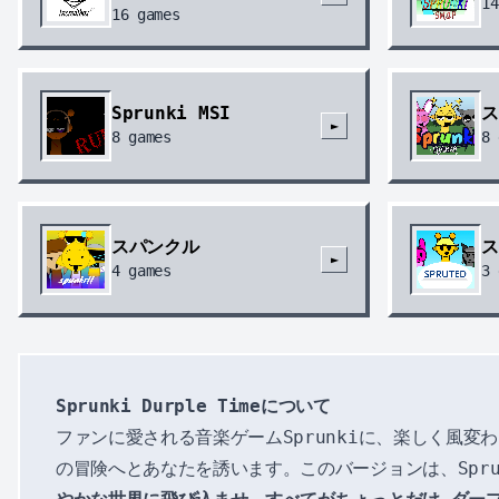
14
16
games
Sprunki MSI
ス
►
8
games
8
スパンクル
ス
►
4
games
3
Sprunki Durple Timeについて
ファンに愛される音楽ゲームSprunkiに、楽しく風変
の冒険へとあなたを誘います。このバージョンは、Spr