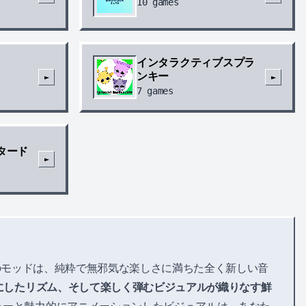
10
games
インタラクティブスプラ
ンキー
►
►
7
games
タード
►
のモッドは、純粋で無邪気な楽しさに満ちた全く新しい音
にしたリズム、そして楽しく弾むビジュアルが織りなす鮮