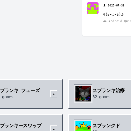
1
2025-07-31
୧(๑•̀⌄•́๑)૭
Android Qui
プランキ フェーズ
スプランキ治療
►
games
32
games
プランキースワップ
スプランクド
►