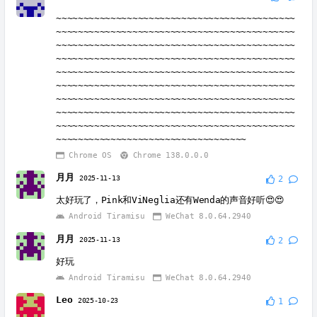
~~~~~~~~~~~~~~~~~~~~~~~~~~~~~~~~~~~~~~~~~~~~
~~~~~~~~~~~~~~~~~~~~~~~~~~~~~~~~~~~~~~~~~~~~
~~~~~~~~~~~~~~~~~~~~~~~~~~~~~~~~~~~~~~~~~~~~
~~~~~~~~~~~~~~~~~~~~~~~~~~~~~~~~~~~~~~~~~~~~
~~~~~~~~~~~~~~~~~~~~~~~~~~~~~~~~~~~~~~~~~~~~
~~~~~~~~~~~~~~~~~~~~~~~~~~~~~~~~~~~~~~~~~~~~
~~~~~~~~~~~~~~~~~~~~~~~~~~~~~~~~~~~~~~~~~~~~
~~~~~~~~~~~~~~~~~~~~~~~~~~~~~~~~~~~~~~~~~~~~
~~~~~~~~~~~~~~~~~~~~~~~~~~~~~~~~~~~~~~~~~~~~
~~~~~~~~~~~~~~~~~~~~~~~~~~~~~~~~~~~
Chrome OS
Chrome 138.0.0.0
月月
2025-11-13
2
太好玩了，Pink和ViNeglia还有Wenda的声音好听😍😍
Android Tiramisu
WeChat 8.0.64.2940
月月
2025-11-13
2
好玩
Android Tiramisu
WeChat 8.0.64.2940
Leo
2025-10-23
1