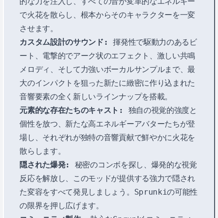
的な力を注入し、すべての音が変革的なエネルギー
で火花を散らし、根本からそのキャラクターを一変
させます。
カスタム設計のサウンド:
揮発性で駆動力のあるビ
ート、電撃的でアーク状のエフェクト、激しい共鳴
メロディ、そして力強いボーカルサンプルまで、最
大のインパクトを狙った新たに緻密に作り込まれた
音響要素の全く新しいラインナップを搭載。
元素的な存在たちのキャスト:
独自の視覚的強度と
個性を放つ、新たな高エネルギーアバターたちが登
場し、それぞれが独特の音響貢献で鮮やかに火花を
散らします。
隠された爆発:
秘密のコンボを探し、爆発的な視覚
反応を解放し、このモッドが提供する強力で隠され
た変容をすべて発見しましょう。Sprunkiの可能性
の限界を押し広げます。