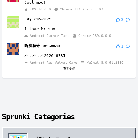
Cool mod!
iOS 16.6.0
Chrome 137.0.7151.107
Jay
2025-08-29
3
I love Mr sun
Android Quince Tart
Chrome 139.0.0.0
哈波拉米
2025-08-28
1
不，不，不262646785
Android Red Velvet Cake
WeChat 8.0.61.2880
查看更多
Sprunki Categories