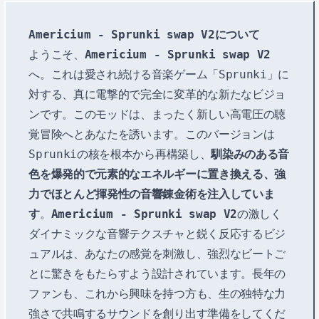
Americium - Sprunki swap V2について
ようこそ、
Americium - Sprunki swap V2
へ。これは愛され続ける音楽ゲーム「Sprunki」に
対する、真に電撃的で完全に変革的な新たなビジョ
ンです。このモッドは、まったく新しい高電圧の聴
覚冒険へとあなたを誘います。このバージョンは
Sprunkiの核を根本から再構築し、
馴染みのある音
色を爆発的で元素的なエネルギーに置き換える、強
力でほとんど揮発性の音響錬金術を注入していま
す
。
Americium - Sprunki swap V2
の激しく
ダイナミックな音響テクスチャと鋭く反応するビジ
ュアルは、あなたの感覚を刺激し、強烈なビートご
とに驚きをもたらすよう設計されています。長年の
ファンも、これから興味を持つ方も、生の独特な力
強さで共鳴するサウンドを創り出す準備をしてくだ