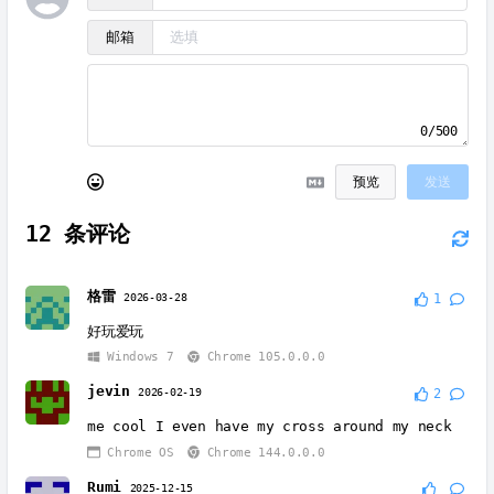
邮箱
0/500
预览
发送
12
条评论
格雷
2026-03-28
1
好玩爱玩
Windows 7
Chrome 105.0.0.0
jevin
2026-02-19
2
me cool I even have my cross around my neck
Chrome OS
Chrome 144.0.0.0
Rumi
2025-12-15