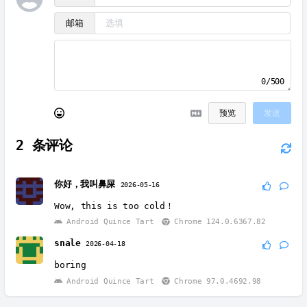
邮箱
0/500
预览
发送
2
条评论
你好，我叫鼻屎
2026-05-16
Wow, this is too cold！
Android Quince Tart
Chrome 124.0.6367.82
snale
2026-04-18
boring
Android Quince Tart
Chrome 97.0.4692.98