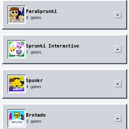
ParaSprunki
►
8
games
Sprunki Interactivo
►
7
games
Spunkr
►
4
games
Brotado
►
3
games