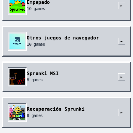
Empapado
►
10
games
Otros juegos de navegador
►
10
games
Sprunki MSI
►
8
games
Recuperación Sprunki
►
8
games