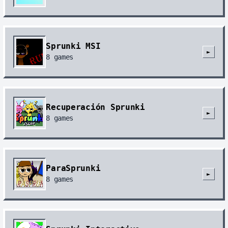
Sprunki MSI
►
8
games
Recuperación Sprunki
►
8
games
ParaSprunki
►
8
games