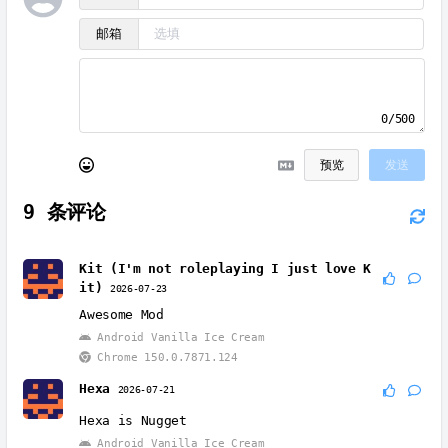
邮箱
0/500
预览
发送
9
条评论
Kit (I'm not roleplaying I just love K
it)
2026-07-23
Awesome Mod
Android Vanilla Ice Cream
Chrome 150.0.7871.124
Hexa
2026-07-21
Hexa is Nugget
Android Vanilla Ice Cream