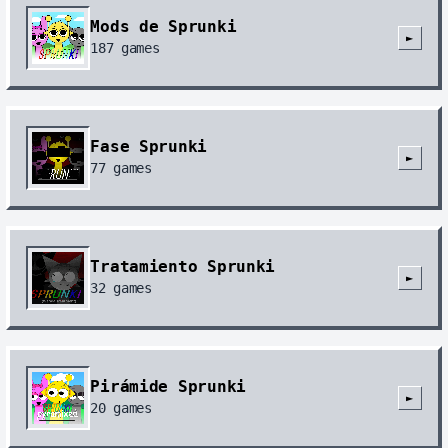
Mods de Sprunki
►
187
games
Fase Sprunki
►
77
games
Tratamiento Sprunki
►
32
games
Pirámide Sprunki
►
20
games