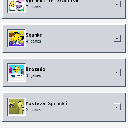
Sprunki Interactivo
►
7
games
Spunkr
►
4
games
Brotado
►
3
games
Mostaza Sprunki
►
2
games