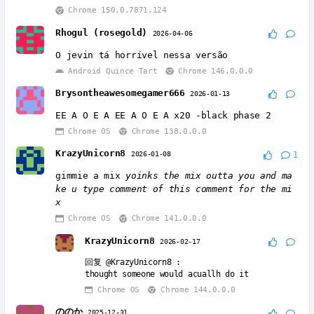
Chrome 150.0.7871.124
Rhogul (rosegold)
2026-04-06
O jevin tá horrível nessa versão
Android Quince Tart
Chrome 146.0.0.0
Brysontheawesomegamer666
2026-01-13
EE A O E A EE A O E A x20 -black phase 2
Chrome OS
Chrome 138.0.0.0
KrazyUnicorn8
2026-01-08
1
gimmie a mix
yoinks the mix outta you and ma
ke u type comment of this comment for the mi
x
Chrome OS
Chrome 141.0.0.0
KrazyUnicorn8
2026-02-17
回复
@KrazyUnicorn8
:
thought someone would acuallh do it
Chrome OS
Chrome 144.0.0.0
ののか
2025-12-31