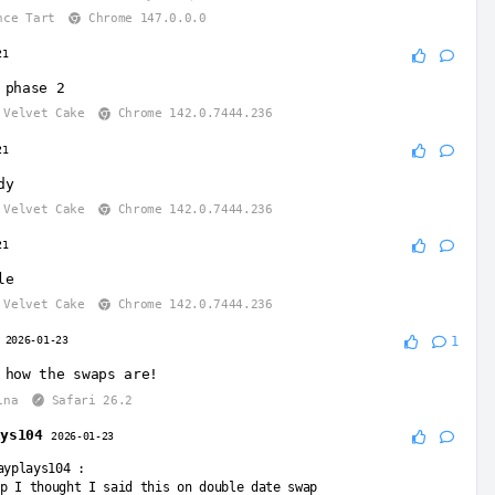
nce Tart
Chrome 147.0.0.0
21
 phase 2
Velvet Cake
Chrome 142.0.7444.236
21
dy
Velvet Cake
Chrome 142.0.7444.236
21
le
Velvet Cake
Chrome 142.0.7444.236
2026-01-23
1
 how the swaps are!
ina
Safari 26.2
ays104
2026-01-23
ayplays104
:
p I thought I said this on double date swap