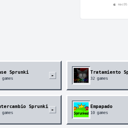
macOS
ase Sprunki
Tratamiento S
►
games
32
games
ntercambio Sprunki
Empapado
►
games
10
games