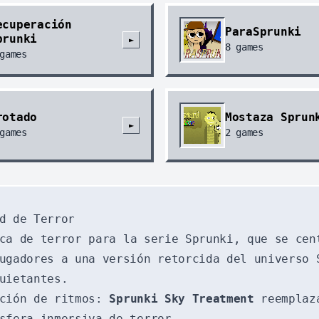
ecuperación
ParaSprunki
prunki
►
8
games
games
rotado
Mostaza Sprun
►
games
2
games
d de Terror
ca de terror para la serie Sprunki, que se cen
ugadores a una versión retorcida del universo 
uietantes.
ación de ritmos:
Sprunki Sky Treatment
reemplaza
sfera inmersiva de terror.