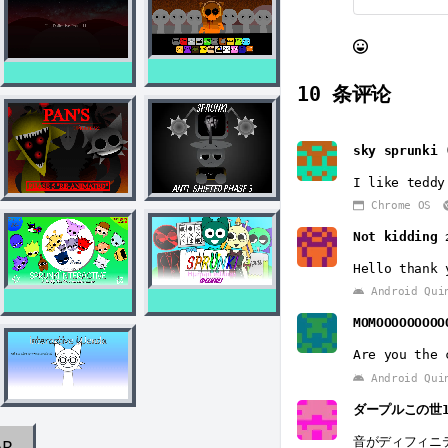
10
条评论
sky sprunki 
I like teddy
Chrome OS
Not kidding
Hello thank 
Android Qui
MOMOOOOOOOOO
Are you the 
Android Qui
ダープルこの世
音がディフィニ
AR