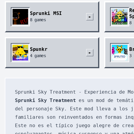
R
Sprunki MSI
S
►
8
games
8
Spunkr
B
►
4
games
3
Sprunki Sky Treatment - Experiencia de Mo
Sprunki Sky Treatment
es un mod de temáti
del personaje Sky. Este mod lleva a los j
familiares son reinventados en formas inq
Este no es el típico juego alegre de cre
espeluznantes, música suspense y una atmó