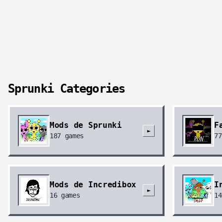
Sprunki Categories
Mods de Sprunki
F
►
187
games
77
Mods de Incredibox
I
►
16
games
14