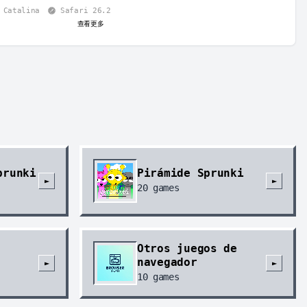
 Catalina
Safari 26.2
查看更多
prunki
Pirámide Sprunki
►
►
20
games
Otros juegos de
navegador
►
►
10
games