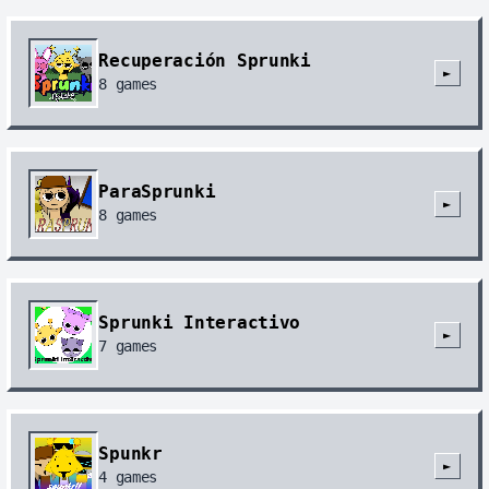
Recuperación Sprunki
►
8
games
ParaSprunki
►
8
games
Sprunki Interactivo
►
7
games
Spunkr
►
4
games