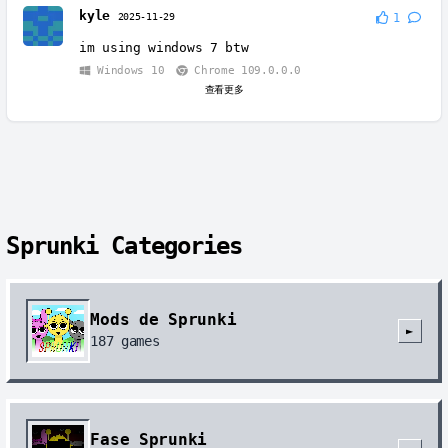
kyle
2025-11-29
1
im using windows 7 btw
Windows 10
Chrome 109.0.0.0
查看更多
Sprunki Categories
Mods de Sprunki
►
187
games
Fase Sprunki