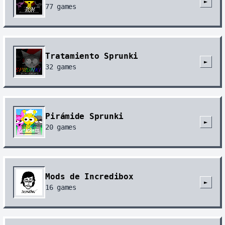
►
77
games
Tratamiento Sprunki
►
32
games
Pirámide Sprunki
►
20
games
Mods de Incredibox
►
16
games