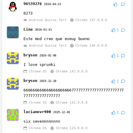
96539276
2026-04-22
0273
Android Quince Tart
Chrome 147.0.0.0
Lina
2026-01-31
1
Este mod creo que esmuy bueno
Android Quince Tart
Chrome 144.0.0.0
bryson
2026-01-06
1
I love sprunki
Chrome OS
Chrome 142.0.0.0
bryson
2025-12-20
1
66666666666666666666677777777777777777777777
7777777777777777
Chrome OS
Chrome 142.0.0.0
lucianovr400
2025-12-03
1
six sevennnnnnnn
Chrome OS
Chrome 126.0.0.0