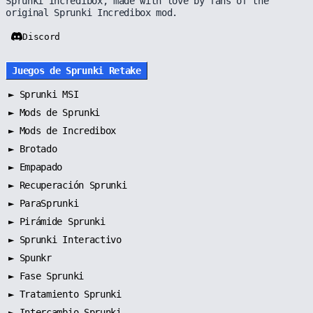
Sprunki Incredibox, made with love by fans of the
original Sprunki Incredibox mod.
Discord
Juegos de Sprunki Retake
►
Sprunki MSI
►
Mods de Sprunki
►
Mods de Incredibox
►
Brotado
►
Empapado
►
Recuperación Sprunki
►
ParaSprunki
►
Pirámide Sprunki
►
Sprunki Interactivo
►
Spunkr
►
Fase Sprunki
►
Tratamiento Sprunki
►
Intercambio Sprunki