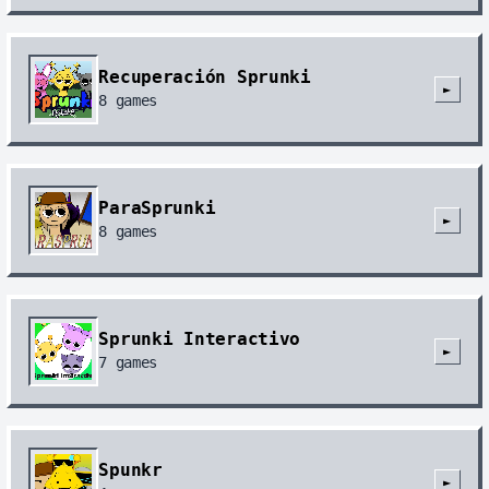
Recuperación Sprunki
►
8
games
ParaSprunki
►
8
games
Sprunki Interactivo
►
7
games
Spunkr
►