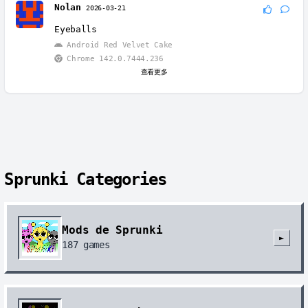
Nolan
2026-03-21
Eyeballs
Android Red Velvet Cake
Chrome 142.0.7444.236
查看更多
Sprunki Categories
Mods de Sprunki
►
187
games