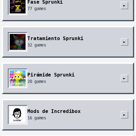
Fase Sprunki
►
77
games
Tratamiento Sprunki
►
32
games
Pirámide Sprunki
►
20
games
Mods de Incredibox
►
16
games