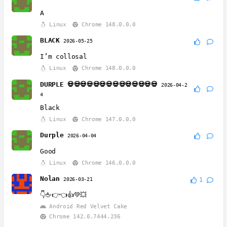
A
Linux
Chrome 148.0.0.0
BLACK
2026-05-25
I’m collosal
Linux
Chrome 148.0.0.0
DURPLE 💀💀💀💀💀💀💀💀💀💀💀💀💀💀
2026-04-2
4
Black
Linux
Chrome 147.0.0.0
Durple
2026-04-04
Good
Linux
Chrome 146.0.0.0
Nolan
2026-03-21
1
👇🖕👉👈👍💚💥
Android Red Velvet Cake
Chrome 142.0.7444.236