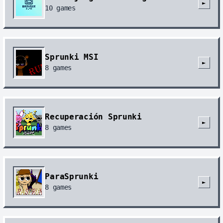
►
10
games
Sprunki MSI
►
8
games
Recuperación Sprunki
►
8
games
ParaSprunki
►
8
games