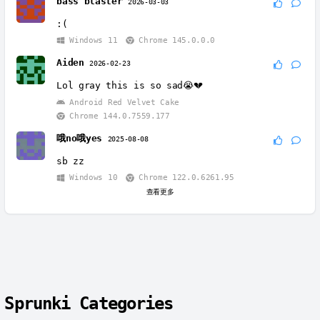
bass blaster
2026-03-03
:(
Windows 11
Chrome 145.0.0.0
Aiden
2026-02-23
Lol gray this is so sad😭💔
Android Red Velvet Cake
Chrome 144.0.7559.177
哦no哦yes
2025-08-08
sb zz
Windows 10
Chrome 122.0.6261.95
查看更多
Sprunki Categories