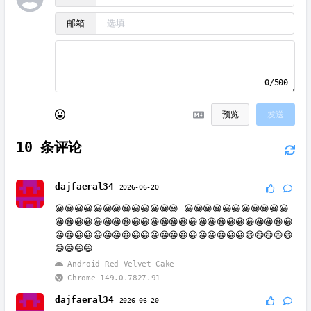
邮箱
0/500
预览
发送
10
条评论
dajfaeral34
2026-06-20
😀😀😀😀😀😀😀😀😀😀😀😀😃 😀😀😀😀😀😀😀😀😀😀😀
😀😀😀😀😀😀😀😀😀😀😀😀😀😀😀😀😀😀😀😀😀😀😀😀😀
😀😀😀😀😀😀😀😀😀😀😀😀😀😀😀😀😀😀😀😀😄😄😄😄😄
😄😄😄😄
Android Red Velvet Cake
Chrome 149.0.7827.91
dajfaeral34
2026-06-20