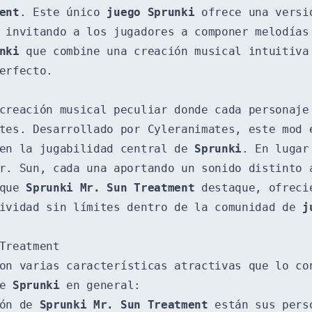
ent
. Este único
juego Sprunki
ofrece una versió
 invitando a los jugadores a componer melodías
nki
que combine una creación musical intuitiva
erfecto.
creación musical peculiar donde cada personaje
tes. Desarrollado por Cyleranimates, este mod 
 en la jugabilidad central de
Sprunki
. En lugar
r. Sun, cada una aportando un sonido distinto 
 que
Sprunki Mr. Sun Treatment
destaque, ofrecie
tividad sin límites dentro de la comunidad de
j
Treatment
n varias características atractivas que lo co
ie
Sprunki
en general:
zón de
Sprunki Mr. Sun Treatment
están sus perso