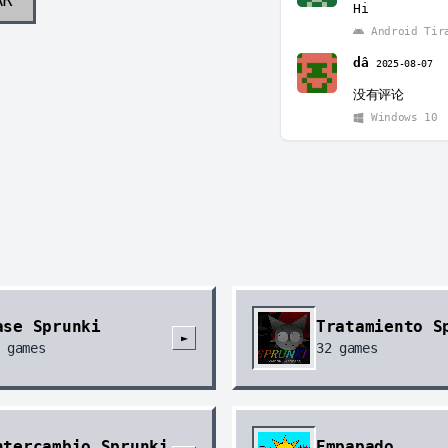
Hi
Android Tir
dâ
2025-08-07
没有评论
Windows 10
ase Sprunki
Tratamiento S
►
games
32
games
ntercambio Sprunki
Empapado