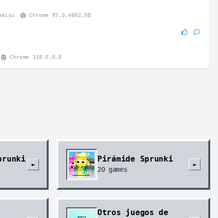
amisu
Chrome 97.0.4692.98
Chrome 138.0.0.0
prunki
Pirámide Sprunki
►
►
20
games
Otros juegos de