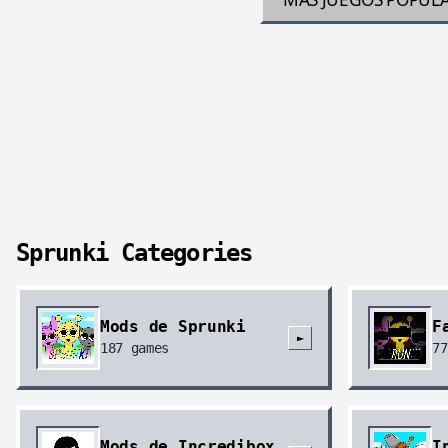
Sprunki Categories
Mods de Sprunki
F
►
187
games
77
Mods de Incredibox
I