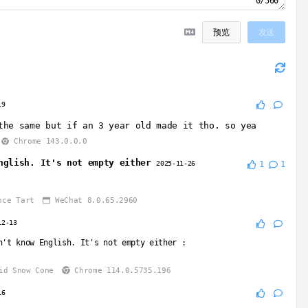
0/500
预览
发送
19
the same but if an 3 year old made it tho. so yea
Chrome 143.0.0.0
nglish. It's not empty either
2025-11-26
1
1
nce Tart
WeChat 8.0.65.2960
12-13
n't know English. It's not empty either
:
id Snow Cone
Chrome 114.0.5735.196
16