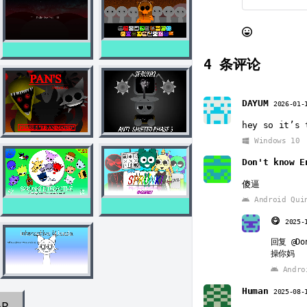
4
条评论
DAYUM
2026-01-
hey so it’s 
Windows 10
Don't know E
傻逼
Android Qui
😋
2025-
回复
@Do
操你妈
Andro
Human
2025-08-
AR