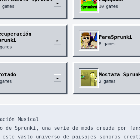
►
games
10
games
ecuperación
ParaSprunki
prunki
►
8
games
games
rotado
Mostaza Sprun
►
games
2
games
ación Musical
o de Sprunki, una serie de mods creada por fan
 este vasto universo de paisajes sonoros creat