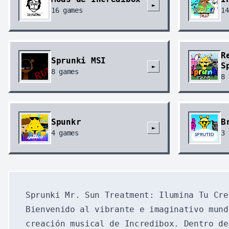
►
16
games
14
R
Sprunki MSI
S
►
8
games
8
Spunkr
B
►
4
games
3
Sprunki Mr. Sun Treatment: Ilumina Tu Cre
Bienvenido al vibrante e imaginativo mund
creación musical de Incredibox. Dentro de