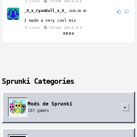
Linux
Chrome 148.0.0.0
_X_x_CyanBall_x_X_
2026-05-30
I made a very cool mix
Linux
Chrome 148.0.0.0
查看更多
Sprunki Categories
Mods de Sprunki
►
187
games