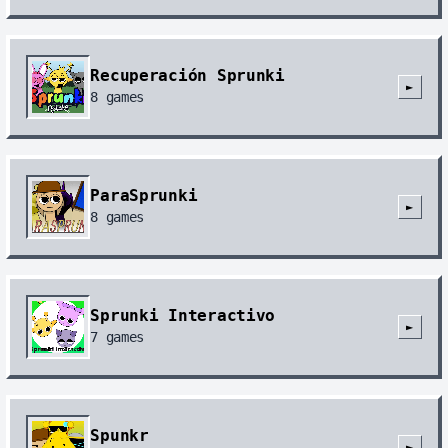
Recuperación Sprunki
►
8
games
ParaSprunki
►
8
games
Sprunki Interactivo
►
7
games
Spunkr
►