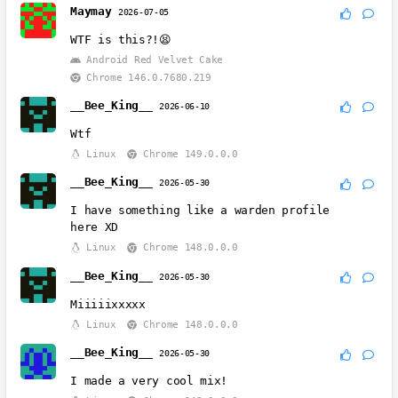
Maymay
2026-07-05
WTF is this?!😫
Android Red Velvet Cake
Chrome 146.0.7680.219
__Bee_King__
2026-06-10
Wtf
Linux
Chrome 149.0.0.0
__Bee_King__
2026-05-30
I have something like a warden profile
here XD
Linux
Chrome 148.0.0.0
__Bee_King__
2026-05-30
Miiiiixxxxx
Linux
Chrome 148.0.0.0
__Bee_King__
2026-05-30
I made a very cool mix!