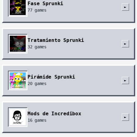
Fase Sprunki
►
77
games
Tratamiento Sprunki
►
32
games
Pirámide Sprunki
►
20
games
Mods de Incredibox
►
16
games