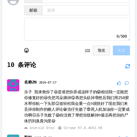
邮箱
0/500
预览
发送
10
条评论
名称ZN
2026-07-17
乐子 我来救你了😃是谁把你弄成这样子的😱相信我一定能把
你修复好的😃先把耳朵摘掉😋再把头砍掉🤓然后我们用250胶
水帮你粘一下头部😉放轻松我会重一点☺️就快好了现在我们来
丢掉你制作的糖人评论😁浩仔失败了😨死人机加油你一定要成
功啊😖乐子失败了😱你没救了🤓把你肢解掉☺️最后再把你的尸
体扔到臭粪沟里😃
Android Oreo
Chrome 97.0.4692.98