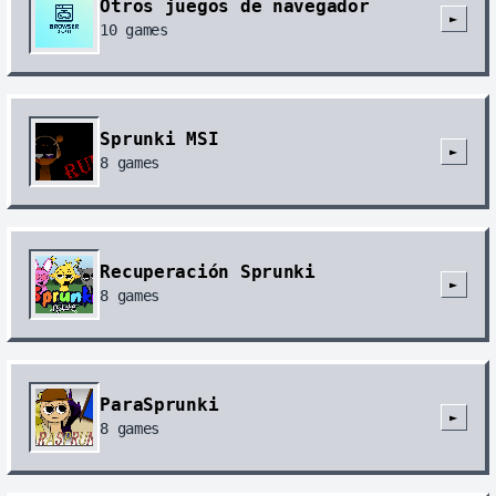
Otros juegos de navegador
►
10
games
Sprunki MSI
►
8
games
Recuperación Sprunki
►
8
games
ParaSprunki
►
8
games