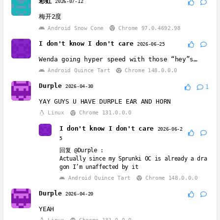
彩虹
2026-07-12
梅开2度
Android Snow Cone
Chrome 97.0.4692.98
I don't know I don't care
2026-06-25
Wenda going hyper speed with those “hey”s…
Android Quince Tart
Chrome 148.0.0.0
Durple
2026-04-30
1
YAY GUYS U HAVE DURPLE EAR AND HORN
Linux
Chrome 131.0.0.0
I don't know I don't care
2026-06-2
5
回复
@Durple
:
Actually since my Sprunki OC is already a dra
gon I’m unaffected by it
Android Quince Tart
Chrome 148.0.0.0
Durple
2026-04-20
YEAH