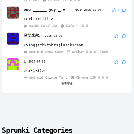
Linux
Chrome 131.0.0.0
owo ______ yoy _ v ＿＿vov
2026-01-04
1
LLzllzzlllllq
macOS Catalina
Safari 18.6
马艾米尔。
2025-08-09
Ivihgjifbkfxhrsjlusckirsvn
Android Snow Cone
WeChat 8.0.61.2880
1
2025-07-31
୧(๑•̀⌄•́๑)૭
Android Quince Tart
Chrome 138.0.0.0
查看更多
Sprunki Categories