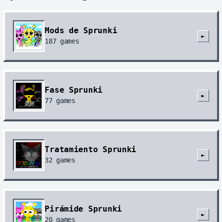
Mods de Sprunki
►
187
games
Fase Sprunki
►
77
games
Tratamiento Sprunki
►
32
games
Pirámide Sprunki
►
20
games