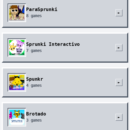
ParaSprunki
►
8
games
Sprunki Interactivo
►
7
games
Spunkr
►
4
games
Brotado
►
3
games