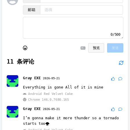
邮箱
0/500
预览
发送
11
条评论
Gray EXE
2026-05-21
Everything is gone All of it is mine
Android Red Velvet Cake
Chrome 146.0.7680.165
Gray EXE
2026-05-21
I’m gonna make it more thunder so a tornado
starts too🌪
Android Red Velvet Cake