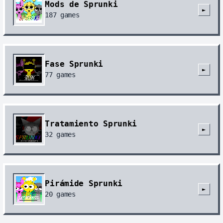
Mods de Sprunki
►
187
games
Fase Sprunki
►
77
games
Tratamiento Sprunki
►
32
games
Pirámide Sprunki
►
20
games