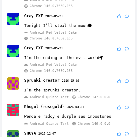
Chrome 146.0.7680.165
Gray EXE
2026-05-21
Tonight I’ll steal the moon🌑
Android Red Velvet Cake
Chrome 146.0.7680.165
Gray EXE
2026-05-21
I’m the ending of the evil world🌍
Android Red Velvet Cake
Chrome 146.0.7680.165
Sprunki creator
2026-05-05
I’m the sprunki creator.
Android Quince Tart
Chrome 147.0.0.0
Rhogul (rosegold)
2026-03-31
Wenda e raddy e durple são impostores
Android Quince Tart
Chrome 146.0.0.0
SHUYA
2025-12-07