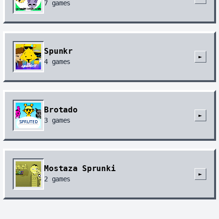
7
games
Spunkr
►
4
games
Brotado
►
3
games
Mostaza Sprunki
►
2
games