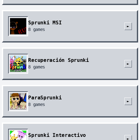
Sprunki MSI
►
8
games
Recuperación Sprunki
►
8
games
ParaSprunki
►
8
games
Sprunki Interactivo
►